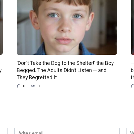
’Don’t Take the Dog to the Shelter!’ the Boy
—
y
Begged. The Adults Didn’t Listen — and
b
They Regretted It.
t
0
3
Adres
Wit