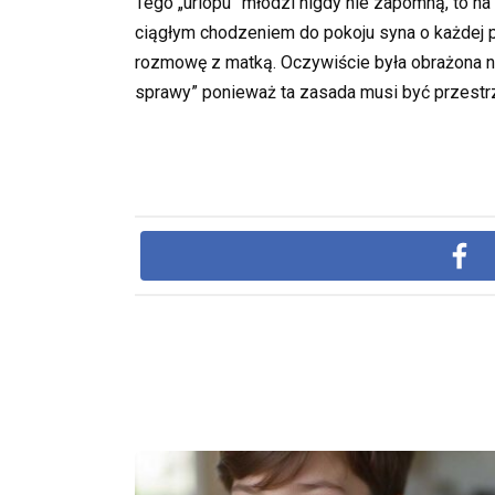
Tego „urlopu” młodzi nigdy nie zapomną, to n
ciągłym chodzeniem do pokoju syna o każdej 
rozmowę z matką. Oczywiście była obrażona na 
sprawy” ponieważ ta zasada musi być przestrze