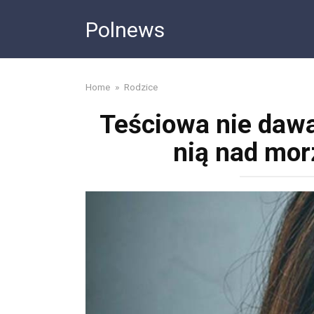
Skip
Polnews
to
content
Home
»
Rodzice
Teściowa nie dawał
nią nad morz