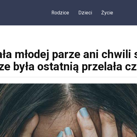
Rodzice
Dzieci
Życie
a młodej parze ani chwili 
e była ostatnią przelała c