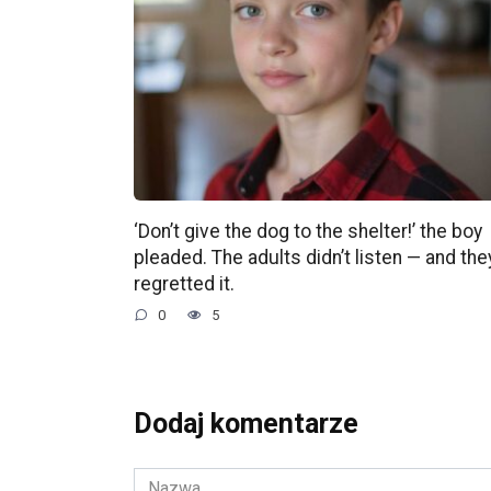
‘Don’t give the dog to the shelter!’ the boy
pleaded. The adults didn’t listen — and the
regretted it.
0
5
Dodaj komentarze
Nazwa