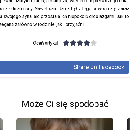
a pewno. Matylda zaczęła marudzić wieczorem pierwszego dnia n
porze dnia i nocy. Nawet sam Jarek był z tego powodu zły. Zar
swojego syna, ale przestała ich niepokoić drobiazgami. Jak to 
gana zarówno w rodzinie, jak i przyjaźni.
Oceń artykuł
Share on Facebook
Może Ci się spodobać