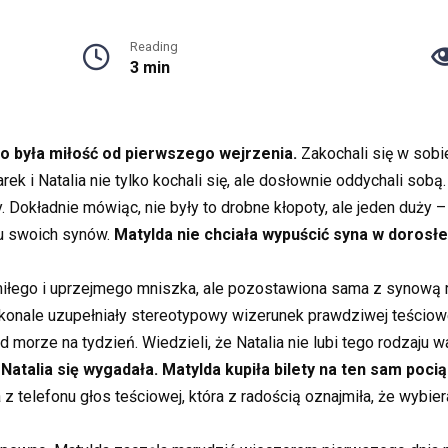
Reading
3 min
 To była miłość od pierwszego wejrzenia.
Zakochali się w sobie
k i Natalia nie tylko kochali się, ale dosłownie oddychali sobą. 
. Dokładnie mówiąc, nie były to drobne kłopoty, ale jeden duży –
ciu swoich synów.
Matylda nie chciała wypuścić syna w dorosłe
iłego i uprzejmego mniszka, ale pozostawiona sama z synową rzu
konale uzupełniały stereotypowy wizerunek prawdziwej teściowej
 morze na tydzień. Wiedzieli, że Natalia nie lubi tego rodzaju w
–
Natalia się wygadała. Matylda kupiła bilety na ten sam poc
z telefonu głos teściowej, która z radością oznajmiła, że wybiera