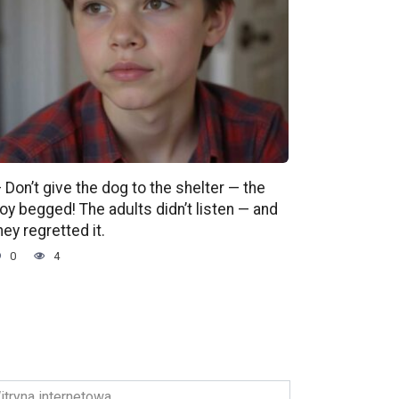
 Don’t give the dog to the shelter — the
oy begged! The adults didn’t listen — and
hey regretted it.
0
4
ryna