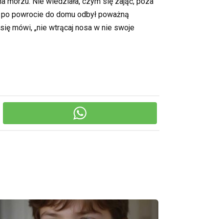
a morzu. Nie wiedziała, czym się zająć, poza
az po powrocie do domu odbył poważną
się mówi, „nie wtrącaj nosa w nie swoje