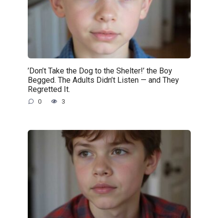
’Don’t Take the Dog to the Shelter!’ the Boy
Begged. The Adults Didn’t Listen — and They
Regretted It.
0
3