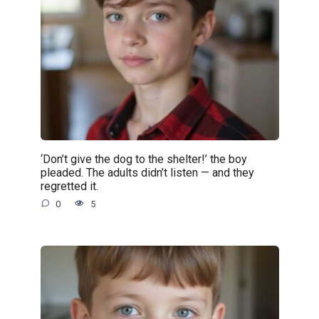
‘Don’t give the dog to the shelter!’ the boy
pleaded. The adults didn’t listen — and they
regretted it.
0
5