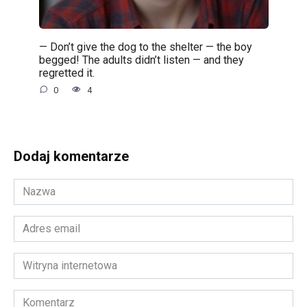
— Don’t give the dog to the shelter — the boy
begged! The adults didn’t listen — and they
regretted it.
0
4
Dodaj komentarze
Nazwa
*
Adres
email
*
Witryna
internetowa
Komentarz