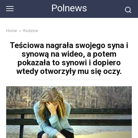
Skip
Polnews
to
content
Home
»
Rodzice
Teściowa nagrała swojego syna i
synową na wideo, a potem
pokazała to synowi i dopiero
wtedy otworzyły mu się oczy.