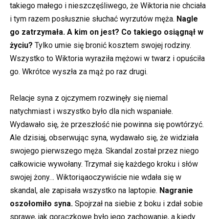
takiego małego i nieszczęśliwego, że Wiktoria nie chciała
i tym razem posłusznie słuchać wyrzutów męża.
Nagle
go zatrzymała. A kim on jest? Co takiego osiągnął w
życiu?
Tylko umie się bronić kosztem swojej rodziny.
Wszystko to Wiktoria wyraziła mężowi w twarz i opuściła
go. Wkrótce wyszła za mąż po raz drugi.
Relacje syna z ojczymem rozwinęły się niemal
natychmiast i wszystko było dla nich wspaniałe.
Wydawało się, że przeszłość nie powinna się powtórzyć.
Ale dzisiaj, obserwując syna, wydawało się, że widziała
swojego pierwszego męża. Skandal został przez niego
całkowicie wywołany. Trzymał się każdego kroku i słów
swojej żony… Wiktoriąaoczywiście nie wdała się w
skandal, ale zapisała wszystko na laptopie.
Nagranie
oszołomiło syna.
Spojrzał na siebie z boku i zdał sobie
sprawę, jak gorączkowe było jego zachowanie, a kiedy