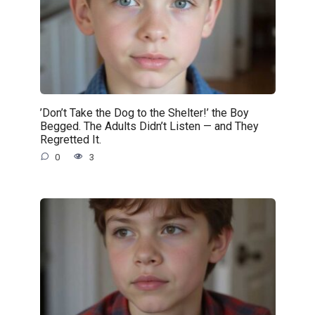
’Don’t Take the Dog to the Shelter!’ the Boy
Begged. The Adults Didn’t Listen — and They
Regretted It.
0
3