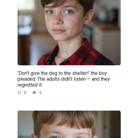
‘Don’t give the dog to the shelter!’ the boy
pleaded. The adults didn’t listen — and they
regretted it.
0
5