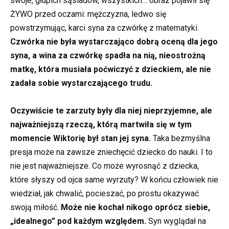
swoje, głupich sąsiadów, wszystkich… obraz pojawił się
ŻYWO przed oczami: mężczyzna, ledwo się
powstrzymując, karci syna za czwórkę z matematyki.
Czwórka nie była wystarczająco dobrą oceną dla jego
syna, a wina za czwórkę spadła na nią, nieostrożną
matkę, która musiała poćwiczyć z dzieckiem, ale nie
zadała sobie wystarczającego trudu.
Oczywiście te zarzuty były dla niej nieprzyjemne, ale
najważniejszą rzeczą, którą martwiła się w tym
momencie Wiktorię był stan jej syna.
Taka bezmyślna
presja może na zawsze zniechęcić dziecko do nauki. I to
nie jest najważniejsze. Co może wyrosnąć z dziecka,
które słyszy od ojca same wyrzuty? W końcu człowiek nie
wiedział, jak chwalić, pocieszać, po prostu okazywać
swoją miłość.
Może nie kochał nikogo oprócz siebie,
„idealnego” pod każdym względem.
Syn wyglądał na