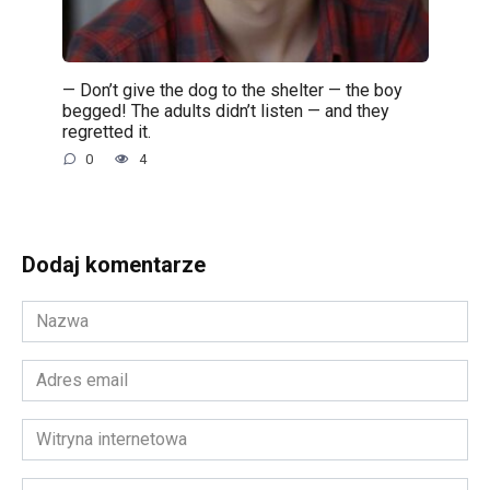
— Don’t give the dog to the shelter — the boy
begged! The adults didn’t listen — and they
regretted it.
0
4
Dodaj komentarze
Nazwa
*
Adres
email
*
Witryna
internetowa
Komentarz