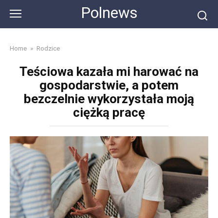
Skip
Polnews
to
content
Home
»
Rodzice
Teściowa kazała mi harować na
gospodarstwie, a potem
bezczelnie wykorzystała moją
ciężką pracę