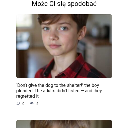
Może Ci się spodobać
‘Don’t give the dog to the shelter!’ the boy
pleaded. The adults didn’t listen — and they
regretted it.
0
5