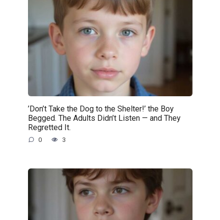
’Don’t Take the Dog to the Shelter!’ the Boy
Begged. The Adults Didn’t Listen — and They
Regretted It.
0
3