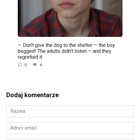
— Don’t give the dog to the shelter — the boy
begged! The adults didn’t listen — and they
regretted it.
0
4
Dodaj komentarze
Nazwa
*
Adres
email