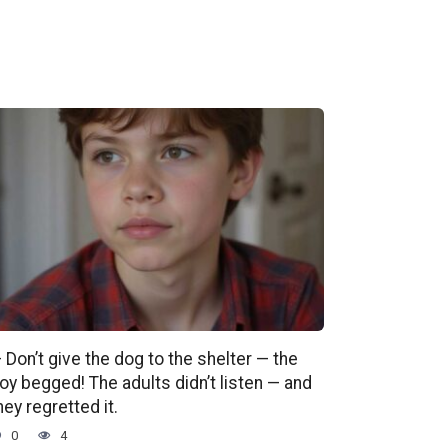
 Don’t give the dog to the shelter — the
oy begged! The adults didn’t listen — and
hey regretted it.
0
4