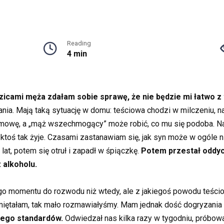
Reading
4 min
dzicami męża zdałam sobie sprawę, że nie będzie mi łatwo z
ia. Mają taką sytuację w domu: teściowa chodzi w milczeniu, na
zmowę, a „mąż wszechmogący” może robić, co mu się podoba. Na s
ktoś tak żyje. Czasami zastanawiam się, jak syn może w ogóle nie
lat, potem się otruł i zapadł w śpiączkę.
Potem przestał oddycha
 alkoholu.
go momentu do rozwodu niż wtedy, ale z jakiegoś powodu teśc
pamiętałam, tak mało rozmawiałyśmy. Mam jednak dość dogryzania 
jego standardów.
Odwiedzał nas kilka razy w tygodniu, próbowa