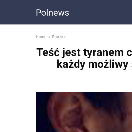
Skip
Polnews
to
content
Home
»
Rodzice
Teść jest tyranem c
każdy możliwy s