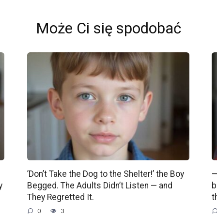
Może Ci się spodobać
’Don’t Take the Dog to the Shelter!’ the Boy
—
y
Begged. The Adults Didn’t Listen — and
b
They Regretted It.
t
0
3