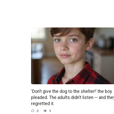
‘Don’t give the dog to the shelter!’ the boy
pleaded. The adults didn’t listen — and the
regretted it.
0
5