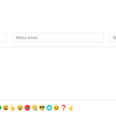
Adres
Wit
email
int
*