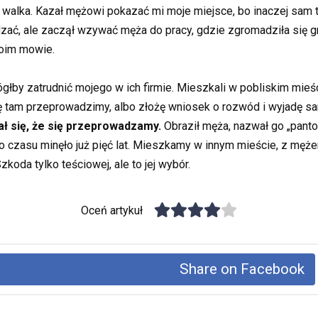
walka. Kazał mężowi pokazać mi moje miejsce, bo inaczej sam to 
edzać, ale zaczął wzywać męża do pracy, gdzie zgromadziła się g
oim mowie.
głby zatrudnić mojego w ich firmie. Mieszkali w pobliskim mieś
ę tam przeprowadzimy, albo złożę wniosek o rozwód i wyjadę sam
ał się, że się przeprowadzamy.
Obraził męża, nazwał go „panto
 czasu minęło już pięć lat. Mieszkamy w innym mieście, z mężem
koda tylko teściowej, ale to jej wybór.
Oceń artykuł
Share on Facebook