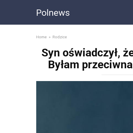
Skip
Polnews
to
content
Home
»
Rodzice
Syn oświadczył, ż
Byłam przeciwna,