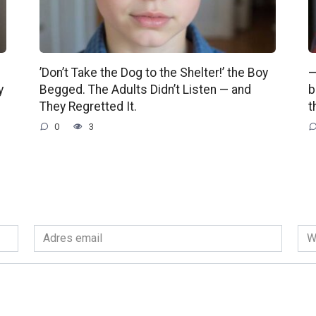
’Don’t Take the Dog to the Shelter!’ the Boy
—
y
Begged. The Adults Didn’t Listen — and
b
They Regretted It.
t
0
3
Adres
Wit
email
int
*