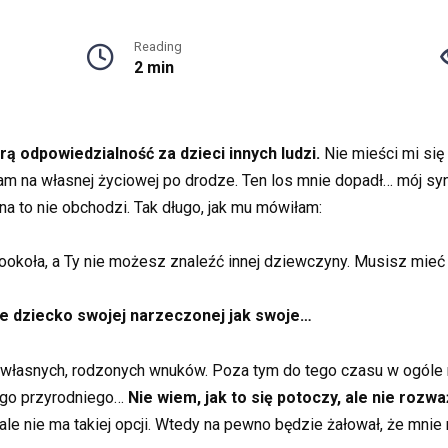
Reading
2 min
ą odpowiedzialność za dzieci innych ludzi.
Nie mieści mi się
am na własnej życiowej po drodze. Ten los mnie dopadł… mój syn
yna to nie obchodzi. Tak długo, jak mu mówiłam:
ookoła, a Ty nie możesz znaleźć innej dziewczyny. Musisz mieć 
uje dziecko swojej narzeczonej jak swoje…
własnych, rodzonych wnuków. Poza tym do tego czasu w ogóle ni
jego przyrodniego…
Nie wiem, jak to się potoczy, ale nie rozw
le nie ma takiej opcji. Wtedy na pewno będzie żałował, że mnie 