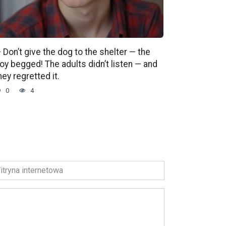
 Don’t give the dog to the shelter — the
oy begged! The adults didn’t listen — and
hey regretted it.
0
4
ryna
ernetowa