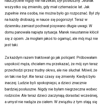
nauczyciele nigdy nie narzekali, był posłuszny. Jednak
wszystko się zmieniło, gdy miał czternaście lat. Jak
zupełnie inna osoba, nie można było go rozpoznać. Był zły
na każdy drobiazg, w nauce się pogorszył. Teraz w
dzienniku zamiast pochwał pisywano długie uwagi. W
domu panowała napięta sytuacja. Marek nieustannie kłócił
się z ojcem. Ja mogłam jakoś to ogarnąć, ale mój mąż nie
jest taki.
Za każdym razem traktował go jak policjant. Próbowałam
uspokoić męża, chciałam mu przekazać, że mój syn teraz
przechodzi przez trudny okres, ale nie słuchał. Mówił, że
on taki nie był. Ale teraz czasy się zmieniły. Kiedyś było
inaczej. Ludzie byli spokojniejsi, a dzieci znacznie
bardziej posłuszne. Nigdy nie byłam niegrzeczna wobec
rodziców. Ale teraz dzieci zaczynają dorastać wcześniej,
a umysł nie nadąża za ciałem. W związku z tym stają się