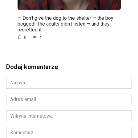
— Don’t give the dog to the shelter — the boy
begged! The adults didn’t listen — and they
regretted it.
0
4
Dodaj komentarze
Nazwa
*
Adres
email
*
Witryna
internetowa
Komentarz