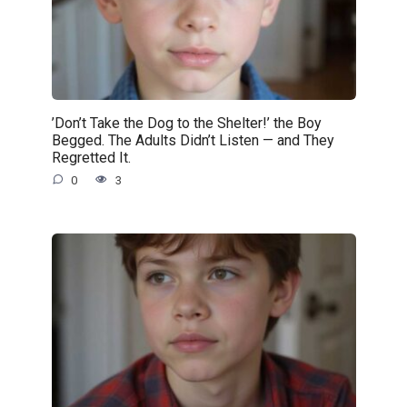
’Don’t Take the Dog to the Shelter!’ the Boy
Begged. The Adults Didn’t Listen — and They
Regretted It.
0
3