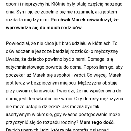
oporni i nieprzychylni. Kłótnie były stałą częścią naszego
dnia. Syn i ojciec zupełnie się nie rozumieli, a ja jestem
rozdarta między nimi.
Po chwili Marek oświadczył, że
wprowadza się do moich rodziców.
Powiedział, że nie chce już brać udziału w kłótniach. To
oświadczenie jeszcze bardziej rozzłościło mężczyznę.
Uważa, że dziecko powinno być z nami. Domagał się
natychmiastowego powrotu do domu. Poprosiłam go, aby
poczekał, aż Marek się uspokoi i wróci. Co więcej, Marek
jest teraz w bezpiecznym miejscu. Mężczyzna obstaje
przy swoim stanowisku. Twierdzi, że nie wpuści syna do
domu, jeśli ten wkrótce nie wróci. Czy dorosły mężczyzna
nie może ustąpić dziecku? Jak można być tak
asertywnym w okresie, gdy własne postępowanie może
przyczynić się do rozpadu rodziny?
Mam tego dość.
Dwóch upartych ludzi, którzy nie potrafią osiągnąć