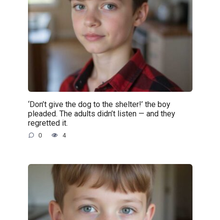
‘Don’t give the dog to the shelter!’ the boy
pleaded. The adults didn’t listen — and they
regretted it.
0
4