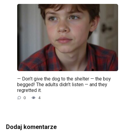
— Don’t give the dog to the shelter — the boy
begged! The adults didn’t listen — and they
regretted it.
0
4
Dodaj komentarze