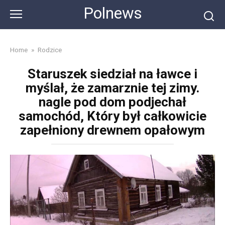
Skip
Polnews
to
content
Home
»
Rodzice
Staruszek siedział na ławce i
myślał, że zamarznie tej zimy.
nagle pod dom podjechał
samochód, Który był całkowicie
zapełniony drewnem opałowym