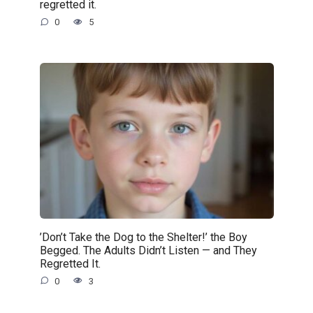
regretted it.
0
5
’Don’t Take the Dog to the Shelter!’ the Boy
Begged. The Adults Didn’t Listen — and They
Regretted It.
0
3