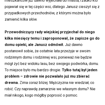
mieszkańców już dawno wyjechała do miasta, rzadko kto
pojawiał się w tej części wsi, dlatego Janusz cieszył się z
przypadkowych przechodniów, z którymi można było
zamienić kilka słów.
Przewodniczący rady wiejskiej przyjechał do niego
kilka miesięcy temu i zaproponował, że zapisze go do
domu opieki, ale Janusz odmówił.
Już dawno
postanowił sobie, że ostatnie lata przeżyje w swoim
rodzinnym domu i rodzinnej wsi, ponieważ nie będzie
mógł żyć bez widoku lasu, bez swojego podwórka, domu.
To miejsce było mu bardzo drogie.
Tylko tutaj był jeden
problem – zdrowie nie pozwalało już mu zbierać
drewna.
Zima coraz bliżej. Mężczyzna nie wiedział, co
robić. Czy naprawdę zamarznie we własnym domu? Nie
miał nikogo, kogo mógłby poprosić o pomoc.