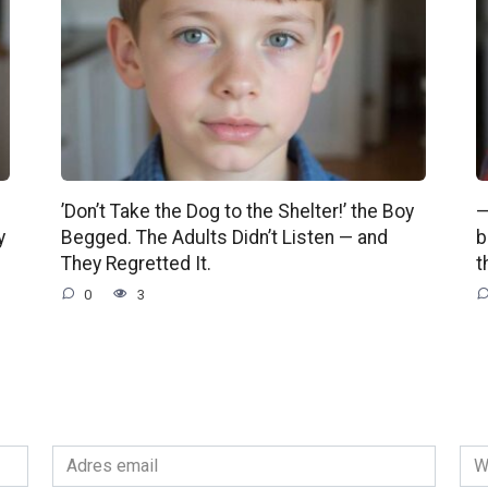
’Don’t Take the Dog to the Shelter!’ the Boy
—
y
Begged. The Adults Didn’t Listen — and
b
They Regretted It.
t
0
3
Adres
Wit
email
int