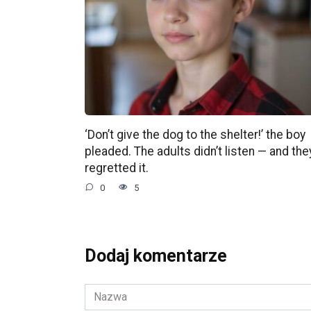
‘Don’t give the dog to the shelter!’ the boy
pleaded. The adults didn’t listen — and the
regretted it.
0
5
Dodaj komentarze
Nazwa
*