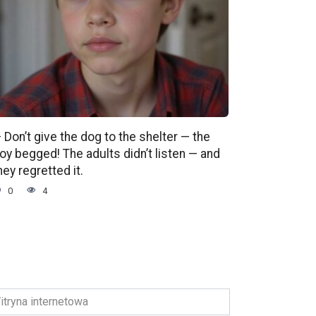
 Don’t give the dog to the shelter — the
oy begged! The adults didn’t listen — and
hey regretted it.
0
4
ryna
ernetowa