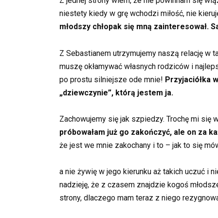
Z jednej strony wiem, że nie powinnam się wiąz
niestety kiedy w grę wchodzi miłość, nie kieruj
młodszy chłopak się mną zainteresował. Sa
Z Sebastianem utrzymujemy naszą relację w ta
muszę okłamywać własnych rodziców i najlepsz
po prostu silniejsze ode mnie!
Przyjaciółka wi
„dziewczynie”, którą jestem ja.
Zachowujemy się jak szpiedzy. Trochę mi się w
próbowałam już go zakończyć, ale on za ka
że jest we mnie zakochany i to – jak to się mó
a nie żywię w jego kierunku aż takich uczuć i
nadzieję, że z czasem znajdzie kogoś młodszeg
strony, dlaczego mam teraz z niego rezygnow