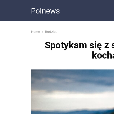
Skip
Polnews
to
content
Home
»
Rodzice
Spotykam się z 
kocha