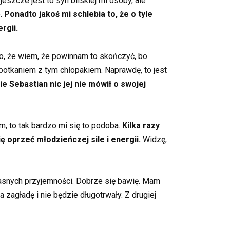
eszcze jest to syn bliskiej mi osoby, ale
e.
Ponadto jakoś mi schlebia to, że o tyle
rgii.
o, że wiem, że powinnam to skończyć, bo
potkaniem z tym chłopakiem. Naprawdę, to jest
cie Sebastian nic jej nie mówił o swojej
, to tak bardzo mi się to podoba.
Kilka razy
 oprzeć młodzieńczej sile i energii.
Widzę,
własnych przyjemności. Dobrze się bawię. Mam
zagładę i nie będzie długotrwały. Z drugiej