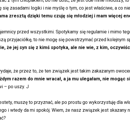
ać z tym chłopakiem, bo nie dość, że jest ode mnie młodszy, to j
ę się zasadami logiki i nie myślę o tym, co jest właściwe, a co ni
ma zresztą dzięki temu czuję się młodziej i mam więcej ene
jemnicy przed wszystkimi. Spotykamy się regularnie i mimo teg
ą przyjaciółkę, to nie mogę się powstrzymać przed kolejnym s
e, że jej syn się z kimś spotyka, ale nie wie, z kim, oczywiś
ydaje, że przez to, że ten związek jest takim zakazanym owocem
żdym razem do mnie wracał, a ja mu ulegałam, nie mogąc się
wi – po uszy. J
 niestety, muszę to przyznać, ale po prostu go wykorzystuję dla 
o i wtedy da mi spokój. Wiem, że nasz związek jest skazany na 
ać?