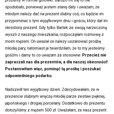
prozenty w formie gotówki. Bardzo mi się to nie
spodobało, ponieważ jestem starej daty i uważam, że
młodym należy dać na prezent ślubny coś, co będzie im
przypominać o tym wyjątkowym dniu i gościu, który dał im
określony prezent. Gdy tylko Bartek ze swoją narzeczoną
wyszli z naszego mieszkania, rozpoczęłam rozmowę z
moim mężem. On uważał że należy uszanować prośbę
młodej pary, natomiast ja twierdziłam, że to my jesteśmy
gośćmi i damy to co uważam za stosowne.
Przecież nie
zapraszali nas dla prezentów, a dla naszej obecności!
Postanowiłam więc, pominąć tą prośbę i poszukać
odpowiedniego podarku.
Nadszedł ten wyjątkowy dzień. Zdecydowałam, że w
prezencie ślubnym wręczę młodej parze zestaw pięknej,
japońskiego i drogiej porcelany. Dodatkowo do prezentu
dołożyliśmy z mężem 500 zł. Uważałam, że nasz prezent