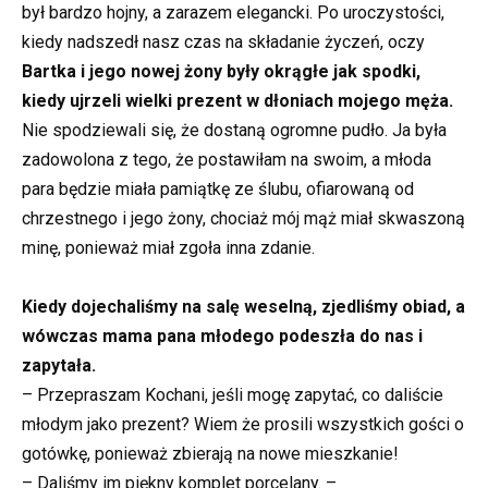
był bardzo hojny, a zarazem elegancki. Po uroczystości,
kiedy nadszedł nasz czas na składanie życzeń, oczy
Bartka i jego nowej żony były okrągłe jak spodki,
kiedy ujrzeli wielki prezent w dłoniach mojego męża.
Nie spodziewali się, że dostaną ogromne pudło. Ja była
zadowolona z tego, że postawiłam na swoim, a młoda
para będzie miała pamiątkę ze ślubu, ofiarowaną od
chrzestnego i jego żony, chociaż mój mąż miał skwaszoną
minę, ponieważ miał zgoła inna zdanie.
Kiedy dojechaliśmy na salę weselną, zjedliśmy obiad, a
wówczas mama pana młodego podeszła do nas i
zapytała.
– Przepraszam Kochani, jeśli mogę zapytać, co daliście
młodym jako prezent? Wiem że prosili wszystkich gości o
gotówkę, ponieważ zbierają na nowe mieszkanie!
– Daliśmy im piękny komplet porcelany. –