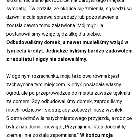
siostra, tak samo jak rodzice, nie darzyła tego miejsca
sympatią. Twierdziła, że okolica się zmieniła, sąsiedzi są
dziwni, a cała sprawa sprzedaży lub pozostawienia
została dawno temu załatwiona. Mój mąż i ja
postanowiliśmy wziąć tę działkę dla siebie.
Odbudowaliśmy domek, a nawet musieliśmy wziąć w
tym celu kredyt. Jednakże byliśmy bardzo zadowoleni
z rezultatu i nigdy nie żałowaliśmy.
W ogólnym rozrachunku, moja teściowa również jest
zachwycona tym miejscem. Kiedyś posiadała własny
ogród, ale po przeprowadzce do miasta zawsze tęskniła
za domem. Gdy odbudowaliśmy domek, zaprosiliśmy
moich rodziców i siostrę, aby zobaczyli nasz wysiłek.
Siostra odmówiła natychmiastowego przyjazdu, a rodzice
byli z nas dumni, mówiąc: „Przynajmniej ktoś docenił tę
ziemię i nie została zapomniana.”
W końcu moja