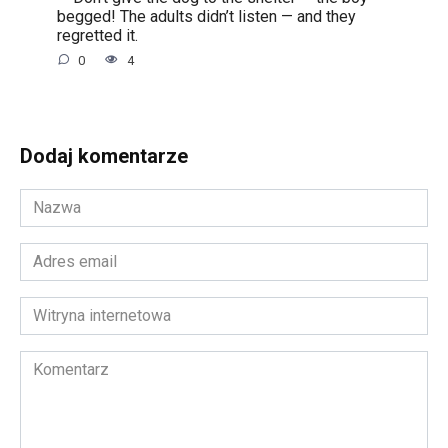
begged! The adults didn’t listen — and they
regretted it.
0
4
Dodaj komentarze
Nazwa
*
Adres
email
*
Witryna
internetowa
Komentarz