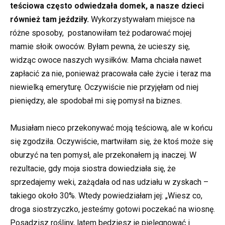
teściowa często odwiedzała domek, a nasze dzieci
również tam jeździły.
Wykorzystywałam miejsce na
różne sposoby, postanowiłam też podarować mojej
mamie słoik owoców. Byłam pewna, że ucieszy się,
widząc owoce naszych wysiłków. Mama chciała nawet
zapłacić za nie, ponieważ pracowała całe życie i teraz ma
niewielką emeryturę. Oczywiście nie przyjęłam od niej
pieniędzy, ale spodobał mi się pomysł na biznes.
Musiałam nieco przekonywać moją teściową, ale w końcu
się zgodziła. Oczywiście, martwiłam się, że ktoś może się
oburzyć na ten pomysł, ale przekonałem ją inaczej. W
rezultacie, gdy moja siostra dowiedziała się, że
sprzedajemy weki, zażądała od nas udziału w zyskach –
takiego około 30%. Wtedy powiedziałam jej: „Wiesz co,
droga siostrzyczko, jesteśmy gotowi poczekać na wiosnę.
Posadzisz rośliny, latem będziesz je pielęgnować i