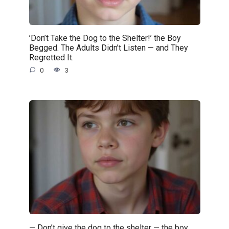
’Don’t Take the Dog to the Shelter!’ the Boy
Begged. The Adults Didn’t Listen — and They
Regretted It.
0
3
— Don’t give the dog to the shelter — the boy