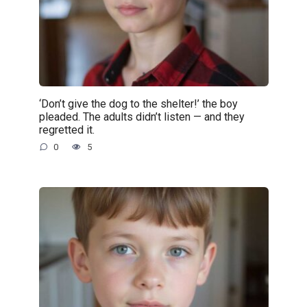
‘Don’t give the dog to the shelter!’ the boy
pleaded. The adults didn’t listen — and they
regretted it.
0
5