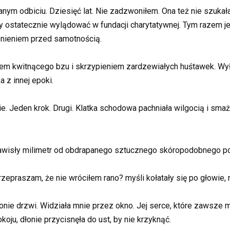
ym odbiciu. Dziesięć lat. Nie zadzwoniłem. Ona też nie szukała
by ostatecznie wylądować w fundacji charytatywnej. Tym razem
ronieniem przed samotnością.
em kwitnącego bzu i skrzypieniem zardzewiałych huśtawek. Wył
 z innej epoki.
ie. Jeden krok. Drugi. Klatka schodowa pachniała wilgocią i sma
zawisły milimetr od obdrapanego sztucznego skóropodobnego po
epraszam, że nie wróciłem rano? myśli kołatały się po głowie,
onie drzwi. Widziała mnie przez okno. Jej serce, które zawsze m
ju, dłonie przycisnęła do ust, by nie krzyknąć.