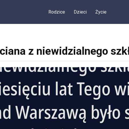
Rodzice
Dzieci
Życie
ciana z niewidzialnego szk