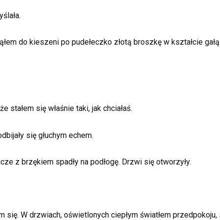
ślała.
m do kieszeni po pudełeczko złotą broszkę w kształcie gałązki
 stałem się właśnie taki, jak chciałaś.
dbijały się głuchym echem.
ucze z brzękiem spadły na podłogę. Drzwi się otworzyły.
m się. W drzwiach, oświetlonych ciepłym światłem przedpokoju, s