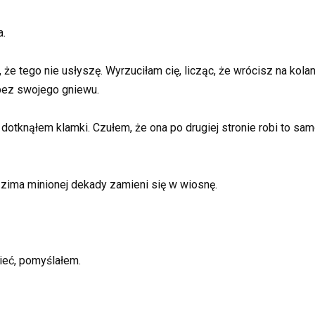
a.
e tego nie usłyszę. Wyrzuciłam cię, licząc, że wrócisz na kolanac
 bez swojego gniewu.
otknąłem klamki. Czułem, że ona po drugiej stronie robi to samo.
i zima minionej dekady zamieni się w wiosnę.
zieć, pomyślałem.