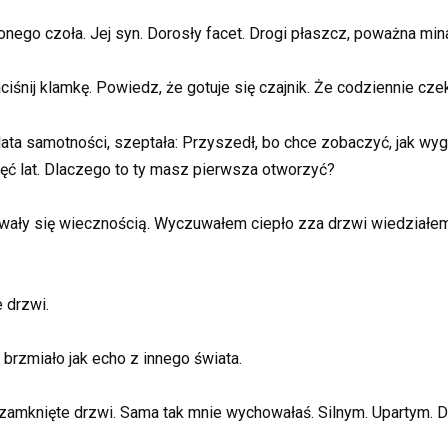
nego czoła. Jej syn. Dorosły facet. Drogi płaszcz, poważna min
ciśnij klamkę. Powiedz, że gotuje się czajnik. Że codziennie cze
lata samotności, szeptała: Przyszedł, bo chce zobaczyć, jak w
ięć lat. Dlaczego to ty masz pierwsza otworzyć?
awały się wiecznością. Wyczuwałem ciepło zza drzwi wiedziałem, 
 drzwi.
 brzmiało jak echo z innego świata.
 zamknięte drzwi. Sama tak mnie wychowałaś. Silnym. Upartym