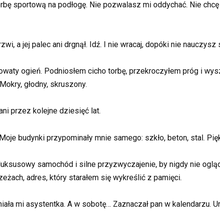
orbę sportową na podłogę. Nie pozwalasz mi oddychać. Nie chc
i, a jej palec ani drgnął. Idź. I nie wracaj, dopóki nie nauczysz 
odowaty ogień. Podniosłem cicho torbę, przekroczyłem próg i wy
 Mokry, głodny, skruszony.
ani przez kolejne dziesięć lat.
 Moje budynki przypominały mnie samego: szkło, beton, stal. Pięk
luksusowy samochód i silne przyzwyczajenie, by nigdy nie ogląd
zeżach, adres, który starałem się wykreślić z pamięci.
mniała mi asystentka. A w sobotę… Zaznaczał pan w kalendarzu. 