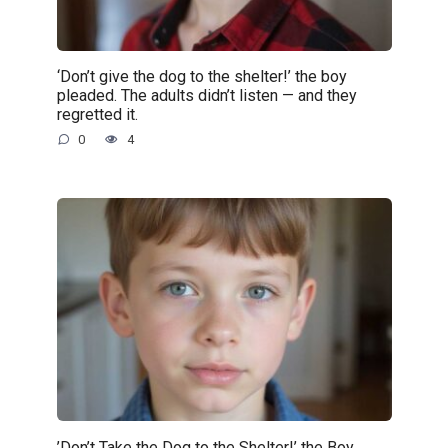
‘Don’t give the dog to the shelter!’ the boy
pleaded. The adults didn’t listen — and they
regretted it.
0
4
’Don’t Take the Dog to the Shelter!’ the Boy