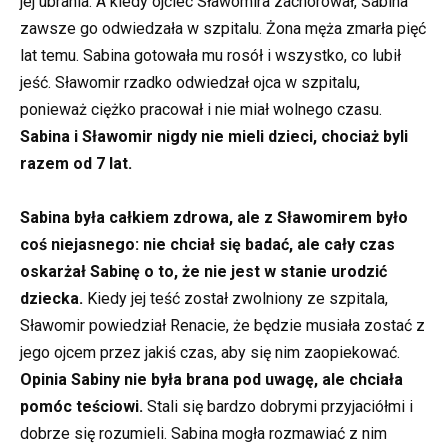
jej ubrania. A kiedy ojciec Sławomira zachorował, Sabina
zawsze go odwiedzała w szpitalu. Żona męża zmarła pięć
lat temu. Sabina gotowała mu rosół i wszystko, co lubił
jeść. Sławomir rzadko odwiedzał ojca w szpitalu,
ponieważ ciężko pracował i nie miał wolnego czasu.
Sabina i Sławomir nigdy nie mieli dzieci, chociaż byli
razem od 7 lat.
Sabina była całkiem zdrowa, ale z Sławomirem było
coś niejasnego: nie chciał się badać, ale cały czas
oskarżał Sabinę o to, że nie jest w stanie urodzić
dziecka.
Kiedy jej teść został zwolniony ze szpitala,
Sławomir powiedział Renacie, że będzie musiała zostać z
jego ojcem przez jakiś czas, aby się nim zaopiekować.
Opinia Sabiny nie była brana pod uwagę, ale chciała
pomóc teściowi.
Stali się bardzo dobrymi przyjaciółmi i
dobrze się rozumieli. Sabina mogła rozmawiać z nim