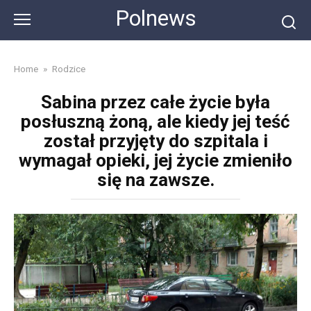
Skip
Polnews
to
content
Home
»
Rodzice
Sabina przez całe życie była
posłuszną żoną, ale kiedy jej teść
został przyjęty do szpitala i
wymagał opieki, jej życie zmieniło
się na zawsze.