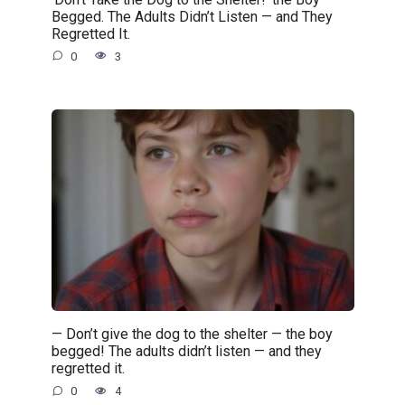
Begged. The Adults Didn’t Listen — and They
Regretted It.
0
3
— Don’t give the dog to the shelter — the boy
begged! The adults didn’t listen — and they
regretted it.
0
4