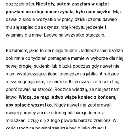
oszczędności.
Niestety, potem zaszłam w ciążę i
poszłam na urlop macierzyński, było nam ciężko.
Mąż
dawał z siebie wszystko w pracy, dzięki czemu dawało
mu się zapłacić za czynsz, ratę kredytu, jedzenie i
witaminy dla mnie. Ledwo na wszystko starczało.
Rozumiem, jakie to dla niego trudne. Jednocześnie bardzo
boli mnie co tydzień pomaganie mamie w wyborze dla niej
nowej drogiej sukienki lub bluzki, podczas gdy nawet nie
mam wystarczającej ilości pieniędzy na jabłka. A rodzice
męża sugerują nam, że nadszedł ich czas i że teraz chcą
podróżować na starość. Rodzice wiedzą, że nie jest nam
łatwo.
Widzą, że mąż ledwo wiąże koniec z końcem,
aby opłacić wszystko.
Nigdy nawet nie zaoferowali
swojej pomocy ani nie udostępnili nam jednego z
mieszkań. Czuję się z tego powodu bardzo zraniona. W
końcu rodzice powinni zawsze być blisko dzieci i