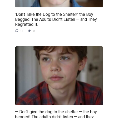
’Don’t Take the Dog to the Shelter!’ the Boy
Begged. The Adults Didn’t Listen — and They
Regretted It.
0
3
— Don’t give the dog to the shelter — the boy
begged! The adults didn’t listen — and they