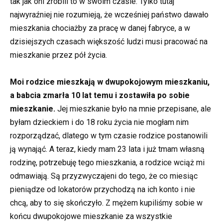
tak jak oni zrobili to w swoim czasie. Tylko tutaj
najwyraźniej nie rozumieją, że wcześniej państwo dawało
mieszkania chociażby za pracę w danej fabryce, a w
dzisiejszych czasach większość ludzi musi pracować na
mieszkanie przez pół życia.
Moi rodzice mieszkają w dwupokojowym mieszkaniu,
a babcia zmarła 10 lat temu i zostawiła po sobie
mieszkanie.
Jej mieszkanie było na mnie przepisane, ale
byłam dzieckiem i do 18 roku życia nie mogłam nim
rozporządzać, dlatego w tym czasie rodzice postanowili
ją wynająć. A teraz, kiedy mam 23 lata i już tmam własną
rodzinę, potrzebuję tego mieszkania, a rodzice wciąż mi
odmawiają. Są przyzwyczajeni do tego, że co miesiąc
pieniądze od lokatorów przychodzą na ich konto i nie
chcą, aby to się skończyło. Z mężem kupiliśmy sobie w
końcu dwupokojowe mieszkanie za wszystkie