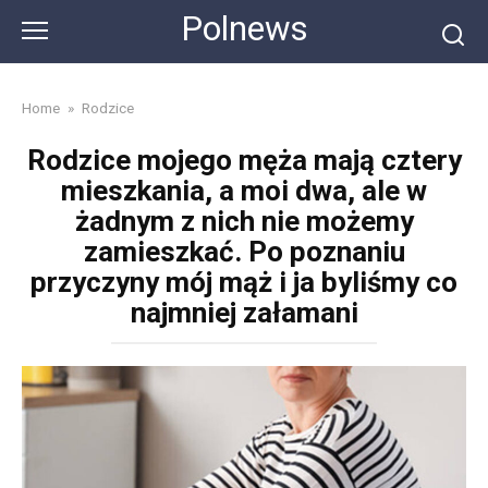
Skip
Polnews
to
content
Home
»
Rodzice
Rodzice mojego męża mają cztery
mieszkania, a moi dwa, ale w
żadnym z nich nie możemy
zamieszkać. Po poznaniu
przyczyny mój mąż i ja byliśmy co
najmniej załamani