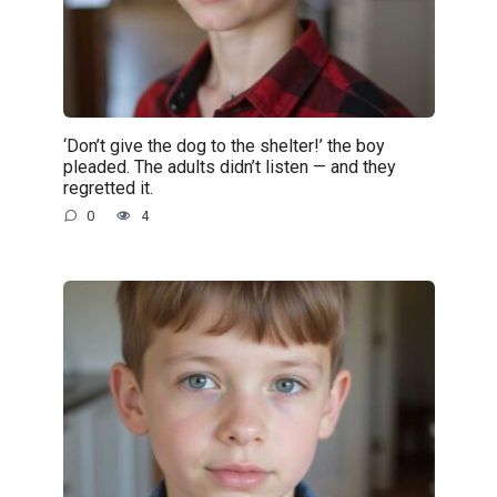
‘Don’t give the dog to the shelter!’ the boy
pleaded. The adults didn’t listen — and they
regretted it.
0
4