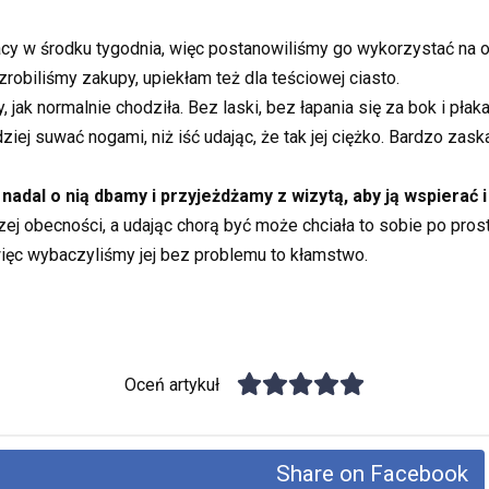
cy w środku tygodnia, więc postanowiliśmy go wykorzystać na o
robiliśmy zakupy, upiekłam też dla teściowej ciasto.
ak normalnie chodziła. Bez laski, bez łapania się za bok i płakan
iej suwać nogami, niż iść udając, że tak jej ciężko. Bardzo zaska
nadal o nią dbamy i przyjeżdżamy z wizytą, aby ją wspierać 
j obecności, a udając chorą być może chciała to sobie po prostu 
 więc wybaczyliśmy jej bez problemu to kłamstwo.
Oceń artykuł
Share on Facebook