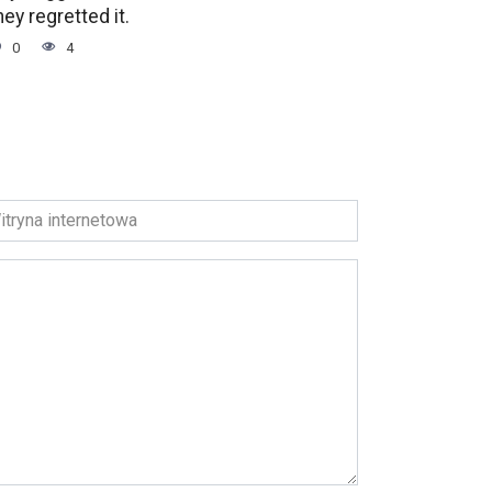
hey regretted it.
0
4
ryna
ernetowa