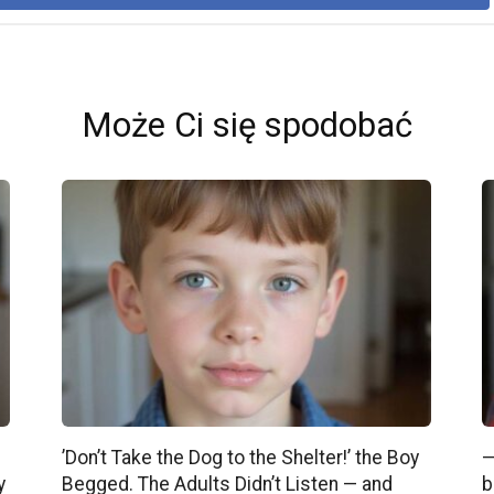
Może Ci się spodobać
’Don’t Take the Dog to the Shelter!’ the Boy
—
y
Begged. The Adults Didn’t Listen — and
b