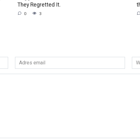
They Regretted It.
t
0
3
Adres
Wit
email
int
*