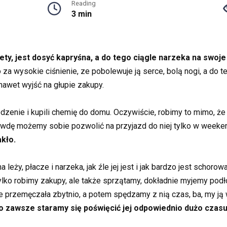
Reading
3 min
ety, jest dosyć kapryśna, a do tego ciągle narzeka na swoje
 za wysokie ciśnienie, ze pobolewuje ją serce, bolą nogi, a do t
nawet wyjść na głupie zakupy.
jedzenie i kupili chemię do domu. Oczywiście, robimy to mimo, ż
rawdę możemy sobie pozwolić na przyjazd do niej tylko w weeke
akło.
eży, płacze i narzeka, jak źle jej jest i jak bardzo jest schorow
tylko robimy zakupy, ale także sprzątamy, dokładnie myjemy po
 nie przemęczała zbytnio, a potem spędzamy z nią czas, ba, my j
o zawsze staramy się poświęcić jej odpowiednio dużo czasu 