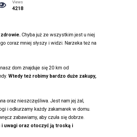
Views
4218
 zdrowie.
Chyba już ze wszystkim jest u niej
ego coraz mniej słyszy i widzi. Narzeka też na
e nasz dom znajduje się 20 km od
ndy.
Wtedy też robimy bardzo duże zakupy,
ana oraz nieszczęśliwa. Jest nam jej żal,
dłogi i odkurzamy każdy zakamarek w domu.
ą wręcz zabawiamy, aby czuła się dobrze.
i uwagi oraz otoczyć ją troską i