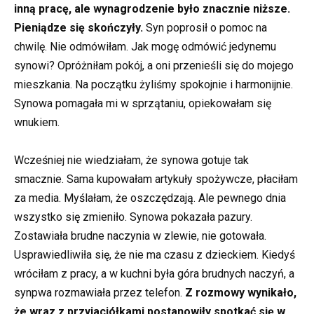
inną pracę, ale wynagrodzenie było znacznie niższe.
Pieniądze się skończyły.
Syn poprosił o pomoc na
chwilę. Nie odmówiłam. Jak mogę odmówić jedynemu
synowi? Opróżniłam pokój, a oni przenieśli się do mojego
mieszkania. Na początku żyliśmy spokojnie i harmonijnie.
Synowa pomagała mi w sprzątaniu, opiekowałam się
wnukiem.
Wcześniej nie wiedziałam, że synowa gotuje tak
smacznie. Sama kupowałam artykuły spożywcze, płaciłam
za media. Myślałam, że oszczędzają. Ale pewnego dnia
wszystko się zmieniło. Synowa pokazała pazury.
Zostawiała brudne naczynia w zlewie, nie gotowała.
Usprawiedliwiła się, że nie ma czasu z dzieckiem. Kiedyś
wróciłam z pracy, a w kuchni była góra brudnych naczyń, a
synpwa rozmawiała przez telefon.
Z rozmowy wynikało,
że wraz z przyjaciółkami postanowiły spotkać się w