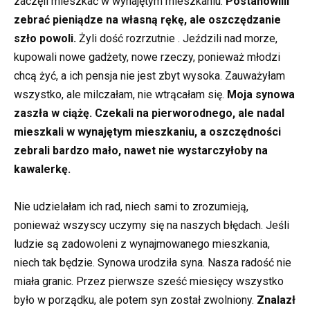
zaczęli mieszkać w wynajętym mieszkaniu.
Postanowilli
zebrać pieniądze na własną rękę, ale oszczędzanie
szło powoli.
Żyli dość rozrzutnie . Jeździli nad morze,
kupowali nowe gadżety, nowe rzeczy, ponieważ młodzi
chcą żyć, a ich pensja nie jest zbyt wysoka. Zauważyłam
wszystko, ale milczałam, nie wtrącałam się.
Moja synowa
zaszła w ciążę. Czekali na pierworodnego, ale nadal
mieszkali w wynajętym mieszkaniu, a oszczędności
zebrali bardzo mało, nawet nie wystarczyłoby na
kawalerkę.
Nie udzielałam ich rad, niech sami to zrozumieją,
ponieważ wszyscy uczymy się na naszych błędach. Jeśli
ludzie są zadowoleni z wynajmowanego mieszkania,
niech tak będzie. Synowa urodziła syna. Nasza radość nie
miała granic. Przez pierwsze sześć miesięcy wszystko
było w porządku, ale potem syn został zwolniony.
Znalazł