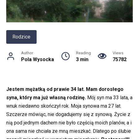
Rodzice
Author
Reading
Views
Pola Wysocka
3 min
75782
Jestem mężatką od prawie 34 lat. Mam dorosłego
syna, który ma już własną rodzinę.
Mój syn ma 33 lata, a
wnuk niedawno skończył rok. Moja synowa ma 27 lat.
Szczerze mówiąc, nie dogadujemy się z synową. Życie z
nią pod jednym dachem nie było częścią moich planów, a i
ona sama nie chciała ze mną mieszkać. Dlatego po ślubie