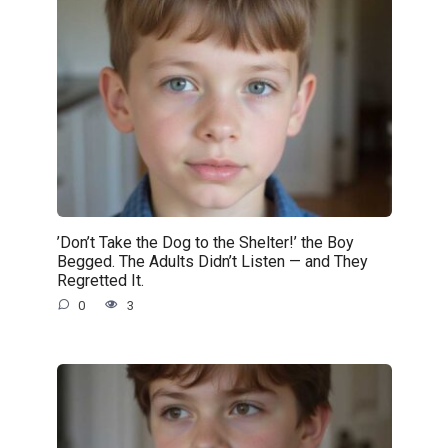
’Don’t Take the Dog to the Shelter!’ the Boy
Begged. The Adults Didn’t Listen — and They
Regretted It.
0
3