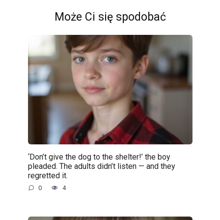
Może Ci się spodobać
‘Don’t give the dog to the shelter!’ the boy
pleaded. The adults didn’t listen — and they
regretted it.
0
4