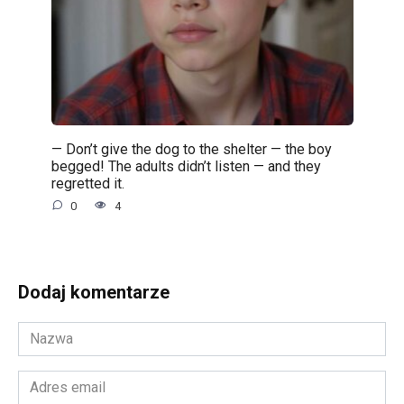
— Don’t give the dog to the shelter — the boy
begged! The adults didn’t listen — and they
regretted it.
0
4
Dodaj komentarze
Nazwa
*
Adres
email