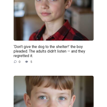
‘Don’t give the dog to the shelter!’ the boy
pleaded. The adults didn’t listen — and they
regretted it.
0
5