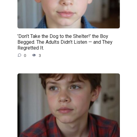
’Don’t Take the Dog to the Shelter!’ the Boy
Begged. The Adults Didn’t Listen — and They
Regretted It.
0
3