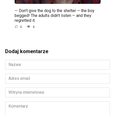
— Don’t give the dog to the shelter — the boy
begged! The adults didn’t listen — and they
regretted it.
0
4
Dodaj komentarze
Nazwa
*
Adres
email
*
Witryna
internetowa
Komentarz