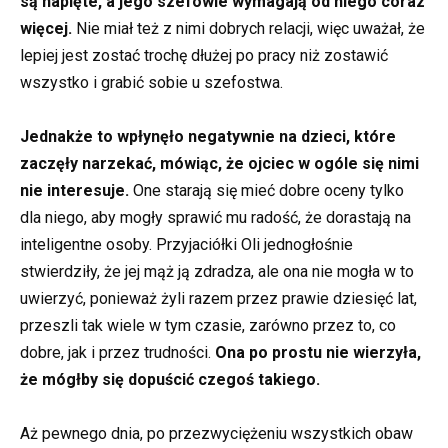
są napięte, a jego szefowie wymagają od niego coraz
więcej.
Nie miał też z nimi dobrych relacji, więc uważał, że
lepiej jest zostać trochę dłużej po pracy niż zostawić
wszystko i grabić sobie u szefostwa.
Jednakże to wpłynęło negatywnie na dzieci, które
zaczęły narzekać, mówiąc, że ojciec w ogóle się nimi
nie interesuje.
One starają się mieć dobre oceny tylko
dla niego, aby mogły sprawić mu radość, że dorastają na
inteligentne osoby. Przyjaciółki Oli jednogłośnie
stwierdziły, że jej mąż ją zdradza, ale ona nie mogła w to
uwierzyć, ponieważ żyli razem przez prawie dziesięć lat,
przeszli tak wiele w tym czasie, zarówno przez to, co
dobre, jak i przez trudności.
Ona po prostu nie wierzyła,
że mógłby się dopuścić czegoś takiego.
Aż pewnego dnia, po przezwyciężeniu wszystkich obaw