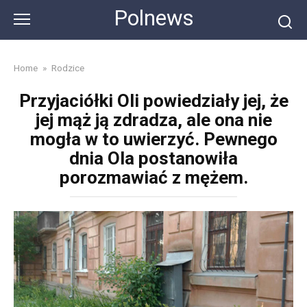
Skip
Polnews
to
content
Home
»
Rodzice
Przyjaciółki Oli powiedziały jej, że
jej mąż ją zdradza, ale ona nie
mogła w to uwierzyć. Pewnego
dnia Ola postanowiła
porozmawiać z mężem.