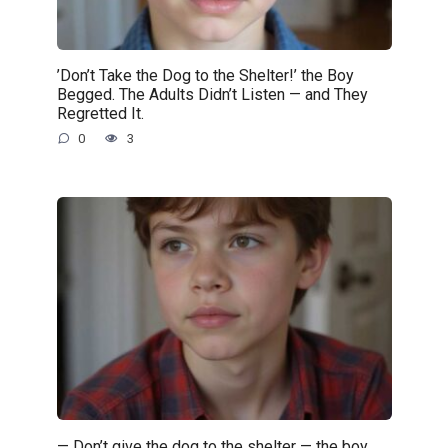
’Don’t Take the Dog to the Shelter!’ the Boy
Begged. The Adults Didn’t Listen — and They
Regretted It.
0
3
— Don’t give the dog to the shelter — the boy