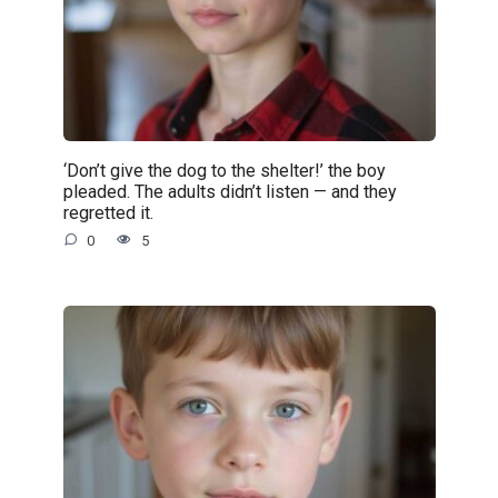
‘Don’t give the dog to the shelter!’ the boy
pleaded. The adults didn’t listen — and they
regretted it.
0
5