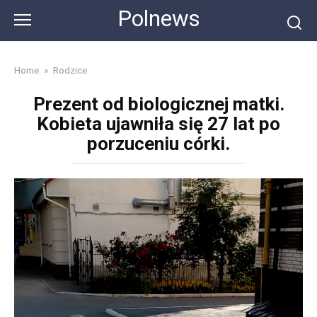
Skip
Polnews
to
content
Home
»
Rodzice
Prezent od biologicznej matki.
Kobieta ujawniła się 27 lat po
porzuceniu córki.