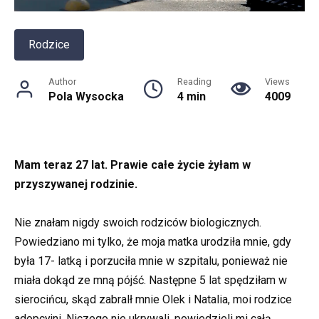
Rodzice
Author
Reading
Views
Pola Wysocka
4 min
4009
Mam teraz 27 lat. Prawie całe życie żyłam w
przyszywanej rodzinie.
Nie znałam nigdy swoich rodziców biologicznych.
Powiedziano mi tylko, że moja matka urodziła mnie, gdy
była 17- latką i porzuciła mnie w szpitalu, ponieważ nie
miała dokąd ze mną pójść. Następne 5 lat spędziłam w
sierocińcu, skąd zabralł mnie Olek i Natalia, moi rodzice
adopcyjni. Niczego nie ukrywali, powiedzieli mi całą