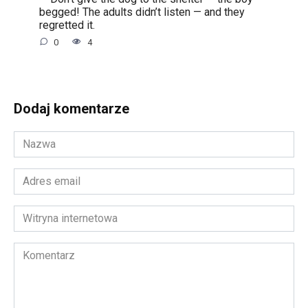
begged! The adults didn’t listen — and they
regretted it.
0
4
Dodaj komentarze
Nazwa
*
Adres
email
*
Witryna
internetowa
Komentarz