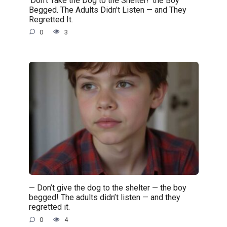
Begged. The Adults Didn’t Listen — and They
Regretted It.
0
3
— Don’t give the dog to the shelter — the boy
begged! The adults didn’t listen — and they
regretted it.
0
4