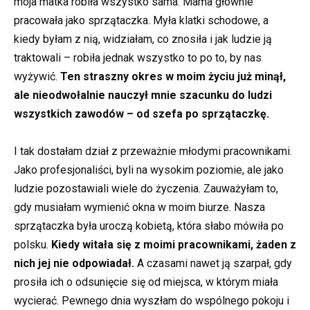
moja matka robiła wszystko sama. Mama głównie
pracowała jako sprzątaczka. Myła klatki schodowe, a
kiedy byłam z nią, widziałam, co znosiła i jak ludzie ją
traktowali – robiła jednak wszystko to po to, by nas
wyżywić.
Ten straszny okres w moim życiu już minął,
ale nieodwołalnie nauczył mnie szacunku do ludzi
wszystkich zawodów – od szefa po sprzątaczkę.
I tak dostałam dział z przeważnie młodymi pracownikami.
Jako profesjonaliści, byli na wysokim poziomie, ale jako
ludzie pozostawiali wiele do życzenia. Zauważyłam to,
gdy musiałam wymienić okna w moim biurze. Nasza
sprzątaczka była uroczą kobietą, która słabo mówiła po
polsku.
Kiedy witała się z moimi pracownikami, żaden z
nich jej nie odpowiadał.
A czasami nawet ją szarpał, gdy
prosiła ich o odsunięcie się od miejsca, w którym miała
wycierać. Pewnego dnia wyszłam do wspólnego pokoju i