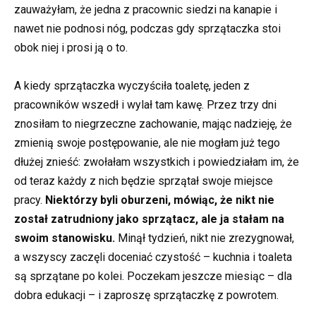
zauważyłam, że jedna z pracownic siedzi na kanapie i
nawet nie podnosi nóg, podczas gdy sprzątaczka stoi
obok niej i prosi ją o to.
A kiedy sprzątaczka wyczyściła toaletę, jeden z
pracowników wszedł i wylał tam kawę. Przez trzy dni
znosiłam to niegrzeczne zachowanie, mając nadzieję, że
zmienią swoje postępowanie, ale nie mogłam już tego
dłużej znieść: zwołałam wszystkich i powiedziałam im, że
od teraz każdy z nich będzie sprzątał swoje miejsce
pracy.
Niektórzy byli oburzeni, mówiąc, że nikt nie
został zatrudniony jako sprzątacz, ale ja stałam na
swoim stanowisku.
Minął tydzień, nikt nie zrezygnował,
a wszyscy zaczęli doceniać czystość – kuchnia i toaleta
są sprzątane po kolei. Poczekam jeszcze miesiąc – dla
dobra edukacji – i zaproszę sprzątaczkę z powrotem.