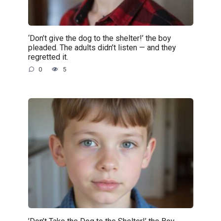
‘Don’t give the dog to the shelter!’ the boy
pleaded. The adults didn’t listen — and they
regretted it.
0
5
’Don’t Take the Dog to the Shelter!’ the Boy