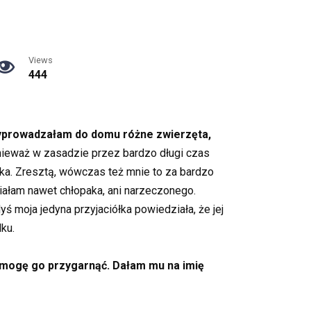
Views
444
rzyprowadzałam do domu różne zwierzęta,
nieważ w zasadzie przez bardzo długi czas
aka. Zresztą, wówczas też mnie to za bardzo
iałam nawet chłopaka, ani narzeczonego.
 moja jedyna przyjaciółka powiedziała, że jej
dku.
 mogę go przygarnąć. Dałam mu na imię