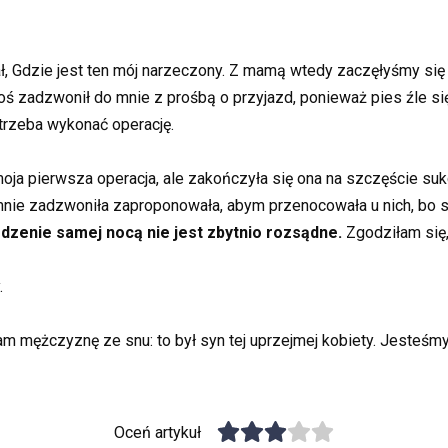
ytał, Gdzie jest ten mój narzeczony. Z mamą wtedy zaczęłyśmy s
ś zadzwonił do mnie z prośbą o przyjazd, ponieważ pies źle si
trzeba wykonać operację.
oja pierwsza operacja, ale zakończyła się ona na szczęście suk
 mnie zadzwoniła zaproponowała, abym przenocowała u nich, bo s
dzenie samej nocą nie jest zbytnio rozsądne.
Zgodziłam się, 
.
m mężczyznę ze snu: to był syn tej uprzejmej kobiety. Jesteśm
Oceń artykuł