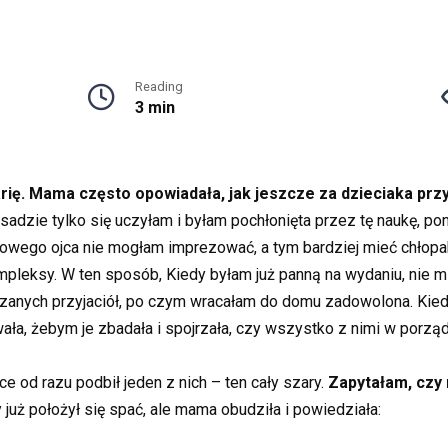
Reading
3 min
arię. Mama często opowiadała, jak jeszcze za dzieciaka p
dzie tylko się uczyłam i byłam pochłonięta przez tę naukę, po
urowego ojca nie mogłam imprezować, a tym bardziej mieć chłop
pleksy. W ten sposób, Kiedy byłam już panną na wydaniu, nie m
zanych przyjaciół, po czym wracałam do domu zadowolona. Kiedyś
wała, żebym je zbadała i spojrzała, czy wszystko z nimi w porzą
e od razu podbił jeden z nich – ten cały szary.
Zapytałam, czy
 już położył się spać, ale mama obudziła i powiedziała: