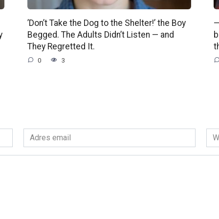
’Don’t Take the Dog to the Shelter!’ the Boy
—
y
Begged. The Adults Didn’t Listen — and
b
They Regretted It.
t
0
3
Adres
Wit
email
int
*