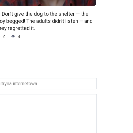
 Don’t give the dog to the shelter — the
oy begged! The adults didn’t listen — and
hey regretted it.
0
4
ryna
ernetowa