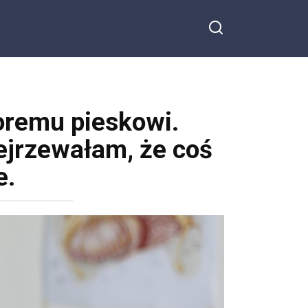
remu pieskowi.
dejrzewałam, że coś
e.