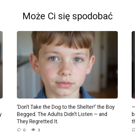
Może Ci się spodobać
’Don’t Take the Dog to the Shelter!’ the Boy
—
y
Begged. The Adults Didn’t Listen — and
b
They Regretted It.
t
0
3