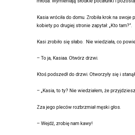
młoda. Wymieniają słodkie pocałunki i pozosta
Kasia wróciła do domu. Zrobiła krok na swoje p
kobiety po drugiej stronie zapytał: „Kto tam?”.
Kasi zrobiło się słabo. Nie wiedziała, co powi
– To ja, Kasiaa. Otwórz drzwi.
Ktoś podszedł do drzwi. Otworzyły się i staną
– „Kasia, to ty? Nie wiedziałem, że przyjdzies
Zza jego pleców rozbrzmiał męski głos.
– Wejdź, zrobię nam kawy!