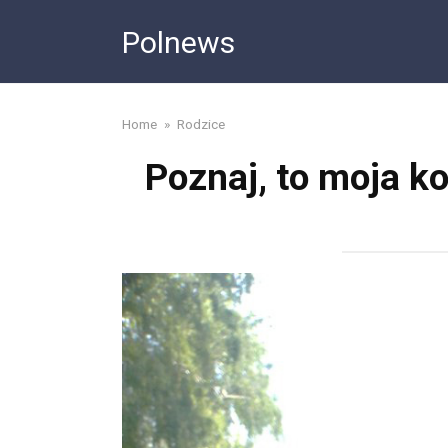
Skip
Polnews
to
content
Home
»
Rodzice
Poznaj, to moja ko