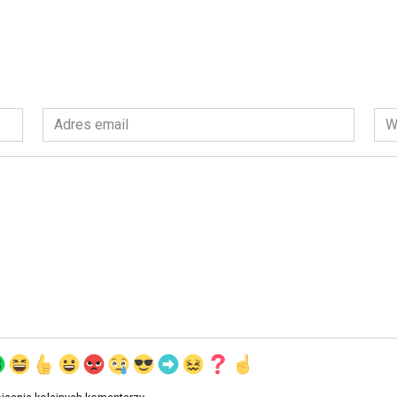
Adres
Wit
email
int
*