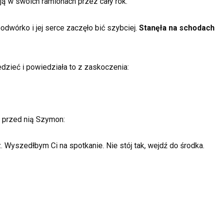
ją w swoich ramionach przez cały rok.
odwórko i jej serce zaczęło bić szybciej.
Stanęła na schodach
edzieć i powiedziała to z zaskoczenia:
ł przed nią Szymon:
z. Wyszedłbym Ci na spotkanie. Nie stój tak, wejdź do środka.