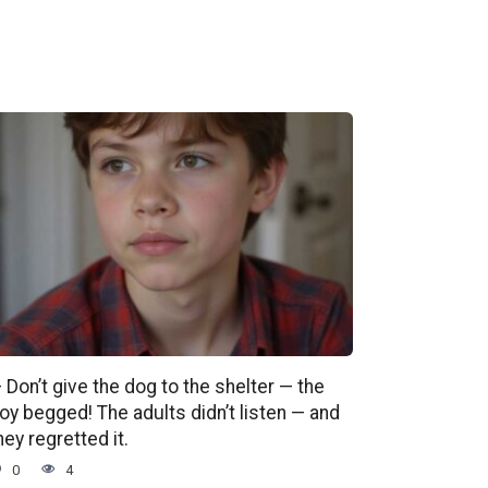
 Don’t give the dog to the shelter — the
oy begged! The adults didn’t listen — and
hey regretted it.
0
4