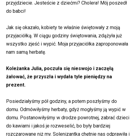
przyjdziecie. Jesteście z dziećmi? Cholera! Mój poszedł
do babci!
Jak się okazało, kobiety te właśnie świętowały z moją
przyjaciółką. W ciągu godziny świętowania, zdążyła już
wszystko zjeść i wypić. Moja przyjaciółka zaproponowała
nam samą herbatę.
Koleżanka Julia, poczuła się nieswojo i zaczęłą
żałować, że przyszła i wydała tyle pieniędzy na
prezent.
Posiedziałyśmy pół godziny, a potem poszłyśmy do
domu. Odmówiłyśmy herbaty, gdyż mogłyśmy ją wypić w
domu. Postanowiłyśmy w drodze powrotnej, zabrać dzieci
do kawiarni i jakoś je rozweselić, bo były bardziej
rozczarowane niż my. Solenizantka chętnie nas odprawiła i