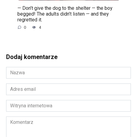
— Don’t give the dog to the shelter — the boy
begged! The adults didn’t listen — and they
regretted it.
0
4
Dodaj komentarze
Nazwa
*
Adres
email
*
Witryna
internetowa
Komentarz