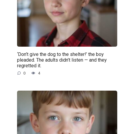
‘Don’t give the dog to the shelter!’ the boy
pleaded. The adults didn’t listen — and they
regretted it.
0
4