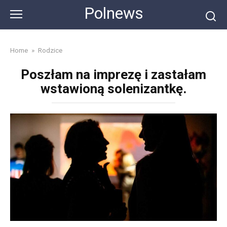
Skip
Polnews
to
content
Home
»
Rodzice
Poszłam na imprezę i zastałam
wstawioną solenizantkę.