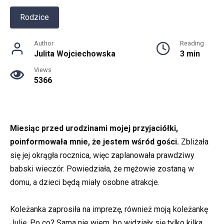
Rodzice
Author
Reading
Julita Wojciechowska
3 min
Views
5366
Miesiąc przed urodzinami mojej przyjaciółki,
poinformowała mnie, że jestem wśród gości.
Zbliżała
się jej okrągła rocznica, więc zaplanowała prawdziwy
babski wieczór. Powiedziała, że mężowie zostaną w
domu, a dzieci będą miały osobne atrakcje.
Koleżanka zaprosiła na imprezę, również moją koleżankę
Julię. Po co? Sama nie wiem, bo widziały się tylko kilka