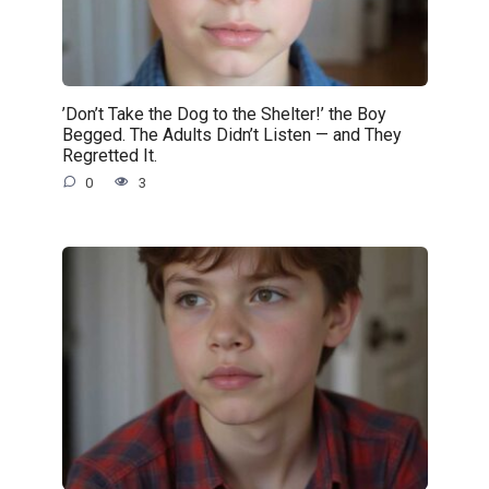
’Don’t Take the Dog to the Shelter!’ the Boy
Begged. The Adults Didn’t Listen — and They
Regretted It.
0
3