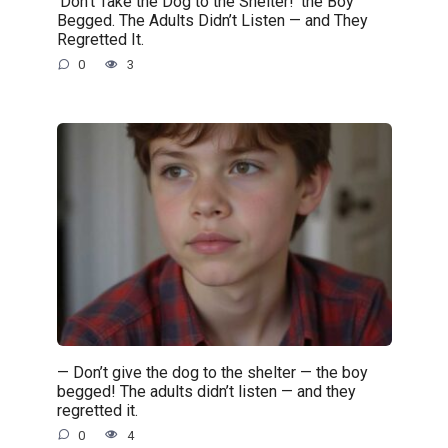
’Don’t Take the Dog to the Shelter!’ the Boy
Begged. The Adults Didn’t Listen — and They
Regretted It.
0
3
— Don’t give the dog to the shelter — the boy
begged! The adults didn’t listen — and they
regretted it.
0
4