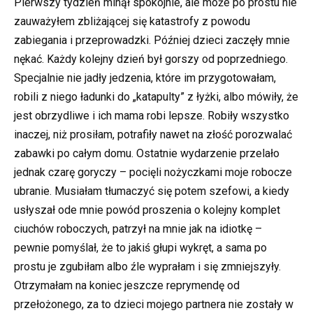
Pierwszy tydzień minął spokojnie, ale może po prostu nie
zauważyłem zbliżającej się katastrofy z powodu
zabiegania i przeprowadzki. Później dzieci zaczęły mnie
nękać. Każdy kolejny dzień był gorszy od poprzedniego.
Specjalnie nie jadły jedzenia, które im przygotowałam,
robili z niego ładunki do „katapulty” z łyżki, albo mówiły, że
jest obrzydliwe i ich mama robi lepsze. Robiły wszystko
inaczej, niż prosiłam, potrafiły nawet na złość porozwalać
zabawki po całym domu. Ostatnie wydarzenie przelało
jednak czarę goryczy – pocięli nożyczkami moje robocze
ubranie. Musiałam tłumaczyć się potem szefowi, a kiedy
usłyszał ode mnie powód proszenia o kolejny komplet
ciuchów roboczych, patrzył na mnie jak na idiotkę –
pewnie pomyślał, że to jakiś głupi wykręt, a sama po
prostu je zgubiłam albo źle wyprałam i się zmniejszyły.
Otrzymałam na koniec jeszcze reprymendę od
przełożonego, za to dzieci mojego partnera nie zostały w