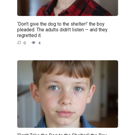
‘Don’t give the dog to the shelter!’ the boy
pleaded. The adults didn’t listen — and they
regretted it.
0
4