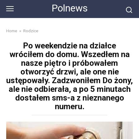
Skip
Polnews
to
content
Home
»
Rodzice
Po weekendzie na działce
wróciłem do domu. Wszedłem na
nasze piętro i próbowałem
otworzyć drzwi, ale one nie
ustępowały. Zadzwoniłem Do żony,
ale nie odbierała, a po 5 minutach
dostałem sms-a z nieznanego
numeru.