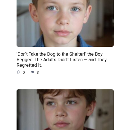
’Don’t Take the Dog to the Shelter!’ the Boy
Begged. The Adults Didn’t Listen — and They
Regretted It.
0
3