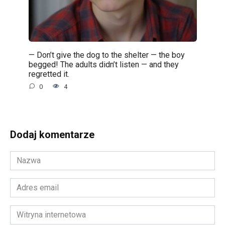
— Don’t give the dog to the shelter — the boy
begged! The adults didn’t listen — and they
regretted it.
0
4
Dodaj komentarze
Nazwa
*
Adres
email
*
Witryna
internetowa