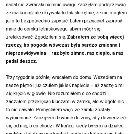
nadal nie zwracała na mnie uwagi. Zaczęłam podejrzewać,
że ma kogoś, ale ukrywała to tak skrzętnie, że nie mogłem
jej o to bezpośrednio zapytać. Latem przyjaciel zaprosił
mnie do domku letniskowego, abym mógł się
zrelaksować. Zgodziłem się.
Zabrałem ze sobą więcej
rzeczy, bo pogoda wówczas była bardzo zmienna i
nieprzewidywalna – raz było zimno, raz ciepło, a raz
padał deszcz.
Trzy tygodnie później wracałem do domu. Wszedłem na
nasze piętro i już czułem jakieś napięcie – aż zaczęło mi
się kręcić w głowie. Nie rozumiałem o co chodzi i
zacząłem przekręcać kluczami w zamku, ale w ogóle nic
to nie dawało. Pomyślałem więc, że zamki zostały
wymienione. Zacząłem dzwonić do żony, aby dowiedzieć
się od niej, o co chodzi. W końcu, kiedy byłem na działce
mieliśmy telefoniczny kontakt, podczas którego nie była