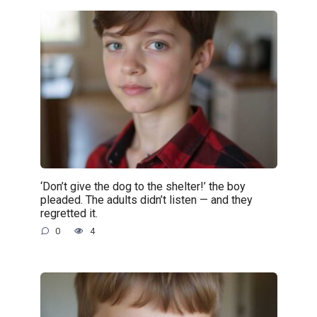
‘Don’t give the dog to the shelter!’ the boy
pleaded. The adults didn’t listen — and they
regretted it.
0
4