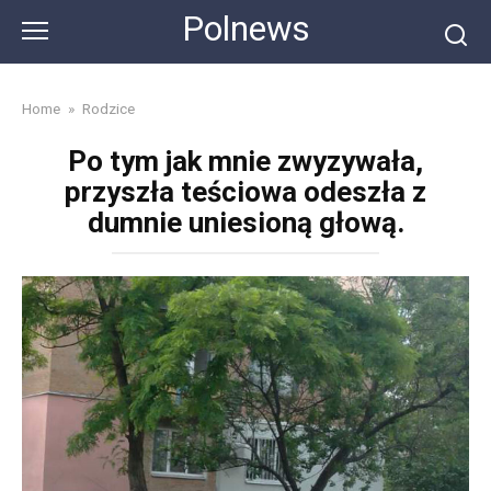
Skip
Polnews
to
content
Home
»
Rodzice
Po tym jak mnie zwyzywała,
przyszła teściowa odeszła z
dumnie uniesioną głową.