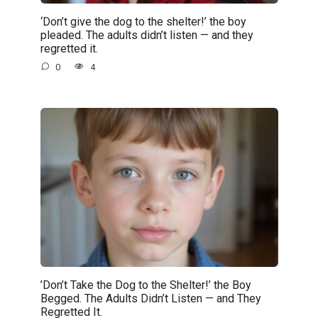
‘Don’t give the dog to the shelter!’ the boy
pleaded. The adults didn’t listen — and they
regretted it.
0
4
’Don’t Take the Dog to the Shelter!’ the Boy
Begged. The Adults Didn’t Listen — and They
Regretted It.