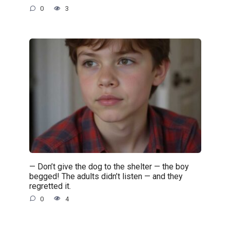
0
3
— Don’t give the dog to the shelter — the boy
begged! The adults didn’t listen — and they
regretted it.
0
4