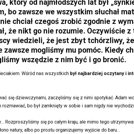
wa, który od najmłodszych lat był „syn
bo zawsze we wszystkim słuchał matki 
 nie chciał czegoś zrobić zgodnie z wym
ł, że nikt go nie rozumie. Oczywiście z
cy wiedzieli, że jest zbyt tchórzliwy, ż
nie zawsze mogliśmy mu pomóc. Kiedy cho
gliśmy wszędzie z nim być i go bronić.
ieciakiem. Wśród nas wszystkich
był najbardziej oczytany i in
wać się dziewczynami, zaczęliśmy się z nimi spotykać. Adam wc
m rozmawiać, bo był zamknięty w sobie i sam nigdy nie wychodził
y… Rozproszyliśmy się po całym kraju, ale mimo tego utrzymywa
łono natury, albo po prostu organizujemy wyjście do baru…