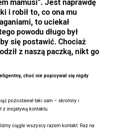
kiem mamusi”. Jest naprawdę
i robił to, co ona mu
aganiami, to uciekał
 tego powodu długo był
eby się postawić. Chociaż
dził z naszą paczką, nikt go
teligentny, choć nie popisywał się nigdy
iąż pozostawał taki sam – skromny i
 z inicjatywą kontaktu.
liśmy ciągle wszyscy razem kontakt. Raz na