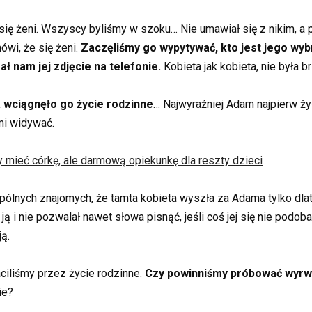
ię żeni. Wszyscy byliśmy w szoku… Nie umawiał się z nikim, a p
ówi, że się żeni.
Zaczęliśmy go wypytywać, kto jest jego wyb
ał nam jej zdjęcie na telefonie.
Kobieta jak kobieta, nie była br
a wciągnęło go życie rodzinne
… Najwyraźniej Adam najpierw żył
mi widywać.
y mieć córkę, ale darmową opiekunkę dla reszty dzieci
lnych znajomych, że tamta kobieta wyszła za Adama tylko dlateg
ją i nie pozwalał nawet słowa pisnąć, jeśli coś jej się nie podob
ą.
aciliśmy przez życie rodzinne.
Czy powinniśmy próbować wyrw
ie?