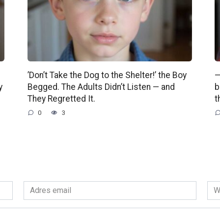
’Don’t Take the Dog to the Shelter!’ the Boy
—
y
Begged. The Adults Didn’t Listen — and
b
They Regretted It.
t
0
3
Adres
Wit
email
int
*