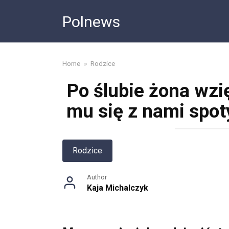
Skip
Polnews
to
content
Home
»
Rodzice
Po ślubie żona wzię
mu się z nami spot
Rodzice
Author
Kaja Michalczyk