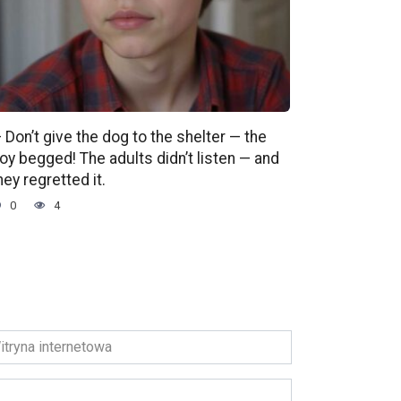
 Don’t give the dog to the shelter — the
oy begged! The adults didn’t listen — and
hey regretted it.
0
4
ryna
ernetowa