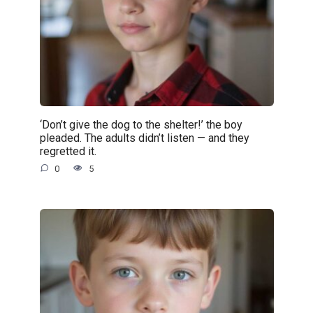
‘Don’t give the dog to the shelter!’ the boy
pleaded. The adults didn’t listen — and they
regretted it.
0
5