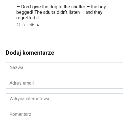
— Don’t give the dog to the shelter — the boy
begged! The adults didn’t listen — and they
regretted it.
0
4
Dodaj komentarze
Nazwa
*
Adres
email
*
Witryna
internetowa
Komentarz