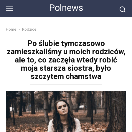
Skip
Polnews
to
content
Home
»
Rodzice
Po ślubie tymczasowo
zamieszkaliśmy u moich rodziców,
ale to, co zaczęła wtedy robić
moja starsza siostra, było
szczytem chamstwa