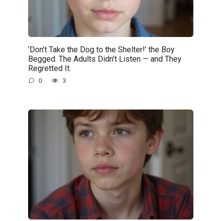
’Don’t Take the Dog to the Shelter!’ the Boy
Begged. The Adults Didn’t Listen — and They
Regretted It.
0
3