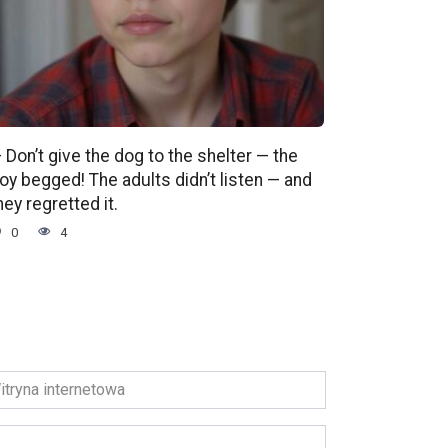
 Don’t give the dog to the shelter — the
oy begged! The adults didn’t listen — and
hey regretted it.
0
4
ryna
ernetowa