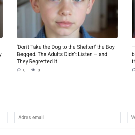
’Don’t Take the Dog to the Shelter!’ the Boy
—
y
Begged. The Adults Didn’t Listen — and
b
They Regretted It.
t
0
3
Adres
Wit
email
int
*