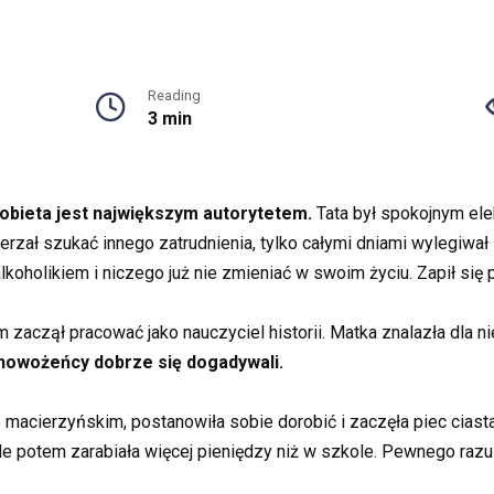
Reading
3 min
kobieta jest największym autorytetem.
Tata był spokojnym ele
ierzał szukać innego zatrudnienia, tylko całymi dniami wylegiwa
alkoholikiem i niczego już nie zmieniać w swoim życiu. Zapił się
 zaczął pracować jako nauczyciel historii. Matka znalazła dla ni
nowożeńcy dobrze się dogadywali.
ie macierzyńskim, postanowiła sobie dorobić i zaczęła piec cia
ale potem zarabiała więcej pieniędzy niż w szkole. Pewnego razu