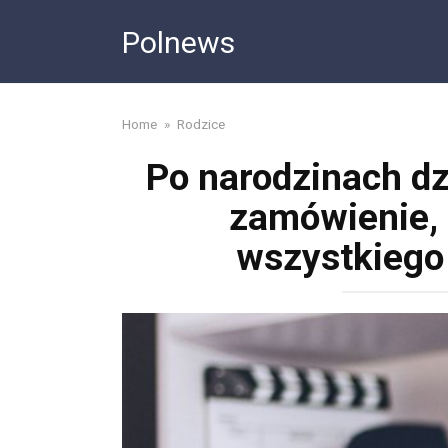
Skip
Polnews
to
content
Home
»
Rodzice
Po narodzinach d
zamówienie, 
wszystkiego 