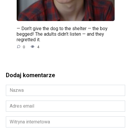
— Don’t give the dog to the shelter — the boy
begged! The adults didn’t listen — and they
regretted it.
0
4
Dodaj komentarze
Nazwa
*
Adres
email
*
Witryna
internetowa