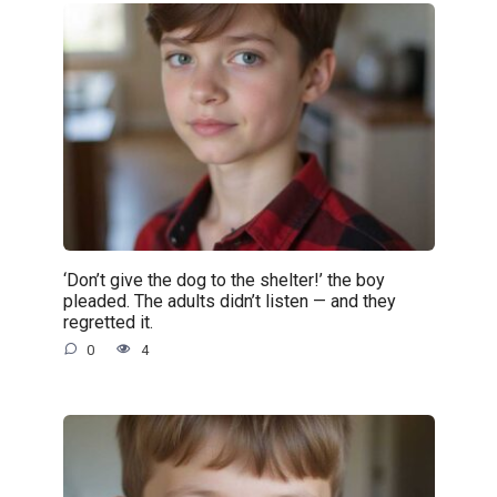
‘Don’t give the dog to the shelter!’ the boy
pleaded. The adults didn’t listen — and they
regretted it.
0
4