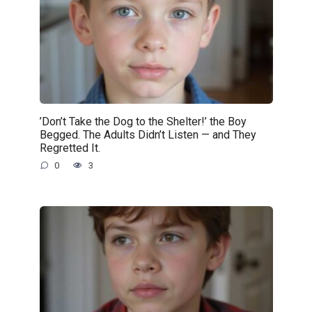
’Don’t Take the Dog to the Shelter!’ the Boy
Begged. The Adults Didn’t Listen — and They
Regretted It.
0
3