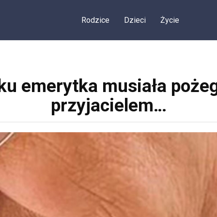
Rodzice
Dzieci
Życie
ku emerytka musiała poże
przyjacielem…