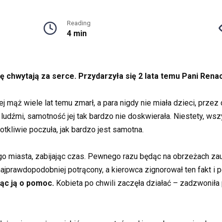
Reading
4 min
dę chwytają za serce. Przydarzyła się 2 lata temu Pani Renac
jej mąż wiele lat temu zmarł, a para nigdy nie miała dzieci, prze
ludźmi, samotność jej tak bardzo nie doskwierała. Niestety, wsz
otkliwie poczuła, jak bardzo jest samotna.
o miasta, zabijając czas. Pewnego razu będąc na obrzeżach za
najprawdopodobniej potrącony, a kierowca zignorował ten fakt i p
ząc ją o pomoc.
Kobieta po chwili zaczęła działać – zadzwoniła