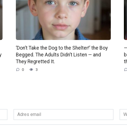
’Don’t Take the Dog to the Shelter!’ the Boy
—
y
Begged. The Adults Didn’t Listen — and
b
They Regretted It.
t
0
3
Adres
Wit
email
int
*