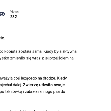
Views
232
ie.
z co kobieta została sama. Kiedy była aktywna
ystko zmieniło się wraz z jej przejściem na
uważyła coś leżącego na drodze. Kiedy
ojechał dalej.
Zwierzę utkwiło swoje
 po taksówkę i zabrała rannego psa do