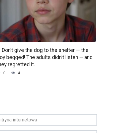
 Don’t give the dog to the shelter — the
oy begged! The adults didn’t listen — and
hey regretted it.
0
4
ryna
ernetowa