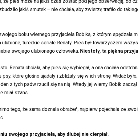
, że pies może na jakiś czas zostać pod jego obserwacją, do cza
udziło jakiś smutek – nie chciała, aby zwierzę trafiło do takie
swojego boku wiernego przyjaciela Bobika, z którym spędzała mn
 ulubione, tureckie seriale Renaty. Pies był towarzyszem wszys
siebie swojego ulubionego człowieka.
Niestety, ta piękna przyj
to. Renata chciała, aby pies się wybiegał, a ona chciała odetch
psy, które głośno ujadały i zbliżały się w ich stronę. Widać był
en z tych psów rzucił się na nią. Wtedy jej wierny Bobik zaczął 
e miał szans.
 mimo tego, że sama doznała obrażeń, najpierw pojechała ze swo
c.
iu swojego przyjaciela, aby dłużej nie cierpiał.