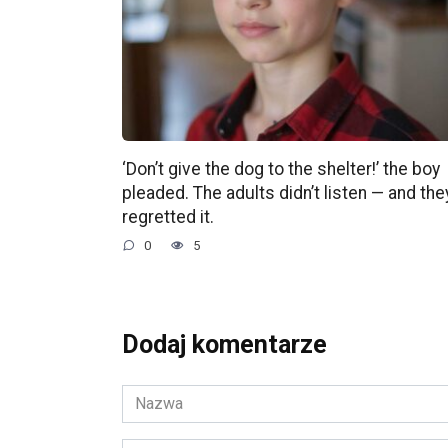
‘Don’t give the dog to the shelter!’ the boy
pleaded. The adults didn’t listen — and the
regretted it.
0
5
Dodaj komentarze
Nazwa
*