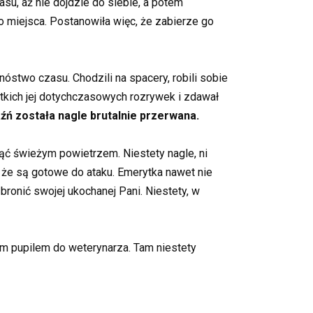
su, aż nie dojdzie do siebie, a potem
go miejsca. Postanowiła więc, że zabierze go
óstwo czasu. Chodzili na spacery, robili sobie
tkich jej dotychczasowych rozrywek i zdawał
aźń została nagle brutalnie przerwana.
nąć świeżym powietrzem. Niestety nagle, ni
o, że są gotowe do ataku. Emerytka nawet nie
bronić swojej ukochanej Pani. Niestety, w
im pupilem do weterynarza. Tam niestety