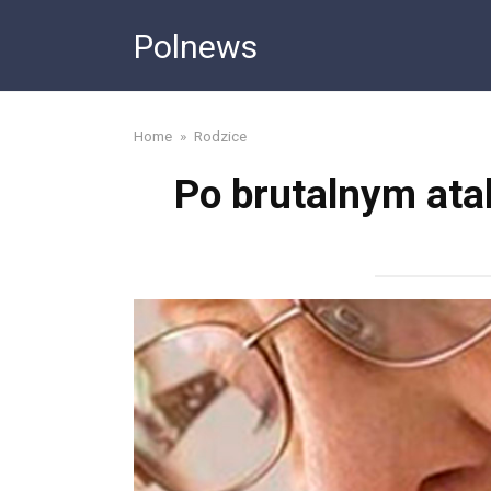
Skip
Polnews
to
content
Home
»
Rodzice
Po brutalnym ata