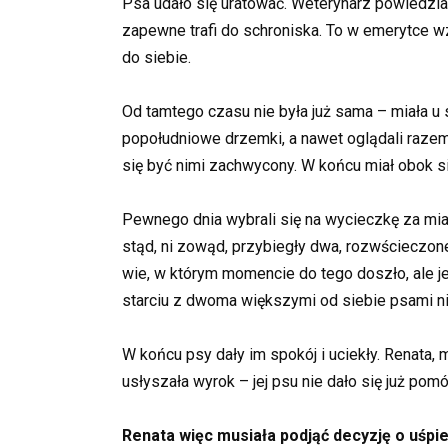
Psa udało się uratować. Weterynarz powiedział
zapewne trafi do schroniska. To w emerytce wzb
do siebie.
Od tamtego czasu nie była już sama – miała u 
popołudniowe drzemki, a nawet oglądali razem
się być nimi zachwycony. W końcu miał obok 
Pewnego dnia wybrali się na wycieczkę za mias
stąd, ni zowąd, przybiegły dwa, rozwścieczone 
wie, w którym momencie do tego doszło, ale jed
starciu z dwoma większymi od siebie psami ni
W końcu psy dały im spokój i uciekły. Renata,
usłyszała wyrok – jej psu nie dało się już pomó
Renata więc musiała podjąć decyzję o uśpien