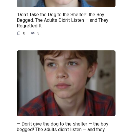
’Don’t Take the Dog to the Shelter!’ the Boy
Begged. The Adults Didn’t Listen — and They
Regretted It.
0
3
— Don’t give the dog to the shelter — the boy
begged! The adults didn’t listen — and they