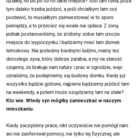
działkę, no bo po co mi takie miejsce? Stoi tam ruina, poza
tym daleko trzeba jeździć, a jeśli chciałbym tam coś
postawić, to musiałbym zainwestować w to sporo
pieniędzy, a to przecież się wcale nie opłaca. Z żoną
jednak postanowiliśmy, że zrobimy sobie tam urocze
miejsce do wypoczynku i będziemy mieć tam domek
letniskowy. Nie jesteśmy biednymi ludźmi, mamy też
dorosłego syna, który dobrze zarabia, a my na starość
czujemy, że brakuje nam natury i prac w ogrodzie, więc
uznaliśmy, że podejmiemy się budowy domku. Kiedy już
wszystko będzie gotowe, najpierw będziemy jeździć tam
na weekendy, a potem może osiądziemy tam na stałe?
Kto wie. Wtedy syn mógłby zamieszkać w naszym
mieszkaniu.
Kiedy zaczęliśmy prace, nikt oczywiście nie pomógł nam
ani nie zaoferował pomocy, nie tylko tej fizycznej, ale