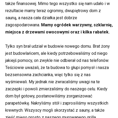
także finansowej. Mimo tego wszystko się nam udało i w
rezultacie mamy teraz ogromny, dwupiętrowy dom z
sauną, a nasza cała działka jest dobrze
zagospodarowana.
Mamy ogródek warzywny, szklarnię,
miejsca z drzewami owocowymi oraz i kilka rabatek.
Tylko syn brał udział w budowie nowego domu. Brat żony
jest budowlańcem, ale kiedy potrzebowaliśmy od niego
jakiejś pomocy, on zwykle nie odbierał od nas telefonów.
Teściowie uważali, że ta budowa to głupi pomysł i nasza
bezsensowna zachcianka, więc tylko się z nas
wyśmiewali. My jednak nie zwracaliśmy uwagi na te
zaczepki i powoli zmierzaliśmy do naszego celu. Kiedy
dom był gotowy, postanowiliśmy zorganizować
parapetówkę. Nakryliśmy stół i zaprosiliśmy wszystkich
krewnych. Wszyscy mogli skorzystać z sauny, a także
zjeść mięso prosto z naszego murowanego grilla.