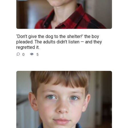
‘Don’t give the dog to the shelter!’ the boy
pleaded. The adults didn’t listen — and they
regretted it.
0
5