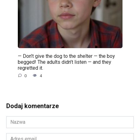
— Don’t give the dog to the shelter — the boy
begged! The adults didn’t listen — and they
regretted it.
0
4
Dodaj komentarze
Nazwa
*
Adres