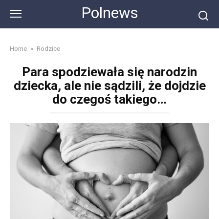
Skip
Polnews
to
content
Home
»
Rodzice
Para spodziewała się narodzin
dziecka, ale nie sądzili, że dojdzie
do czegoś takiego…