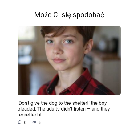
Może Ci się spodobać
‘Don’t give the dog to the shelter!’ the boy
pleaded. The adults didn’t listen — and they
regretted it.
0
5