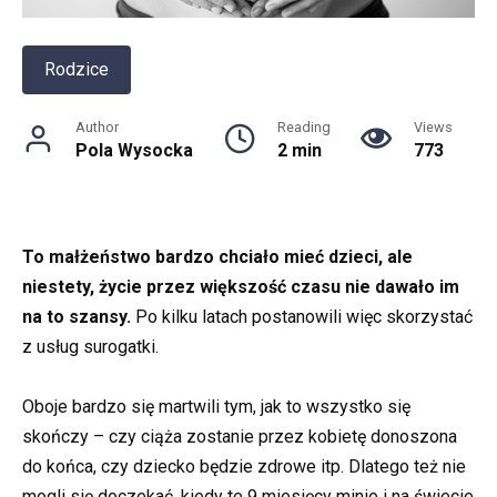
Rodzice
Author
Reading
Views
Pola Wysocka
2 min
773
To małżeństwo bardzo chciało mieć dzieci, ale
niestety, życie przez większość czasu nie dawało im
na to szansy.
Po kilku latach postanowili więc skorzystać
z usług surogatki.
Oboje bardzo się martwili tym, jak to wszystko się
skończy – czy ciąża zostanie przez kobietę donoszona
do końca, czy dziecko będzie zdrowe itp. Dlatego też nie
mogli się doczekać, kiedy te 9 miesięcy minie i na świecie