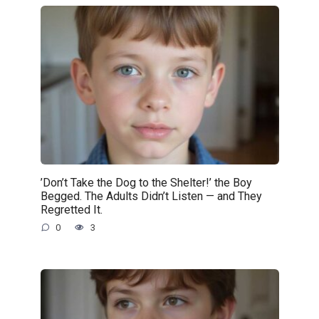
’Don’t Take the Dog to the Shelter!’ the Boy
Begged. The Adults Didn’t Listen — and They
Regretted It.
0
3