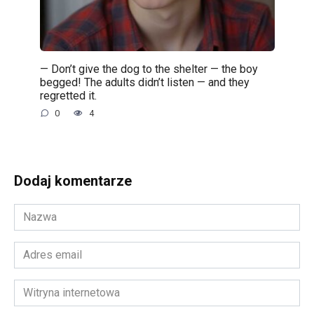
— Don’t give the dog to the shelter — the boy
begged! The adults didn’t listen — and they
regretted it.
0
4
Dodaj komentarze
Nazwa
*
Adres
email
*
Witryna
internetowa