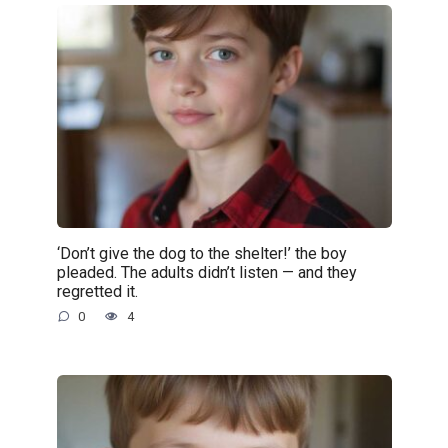
‘Don’t give the dog to the shelter!’ the boy
pleaded. The adults didn’t listen — and they
regretted it.
0
4