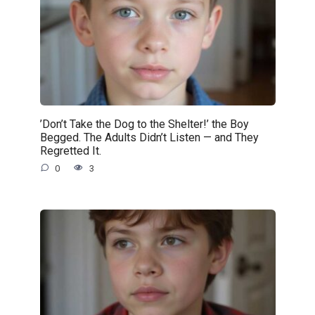
’Don’t Take the Dog to the Shelter!’ the Boy
Begged. The Adults Didn’t Listen — and They
Regretted It.
0
3