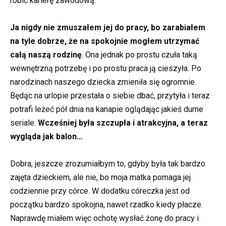
robić karierę zawodową.
Ja nigdy nie zmuszałem jej do pracy, bo zarabiałem
na tyle dobrze, że na spokojnie mogłem utrzymać
całą naszą rodzinę
. Ona jednak po prostu czuła taką
wewnętrzną potrzebę i po prostu praca ją cieszyła. Po
narodzinach naszego dziecka zmieniła się ogromnie.
Będąc na urlopie przestała o siebie dbać, przytyła i teraz
potrafi leżeć pół dnia na kanapie oglądając jakieś durne
seriale.
Wcześniej była szczupła i atrakcyjna, a teraz
wygląda jak balon…
Dobra, jeszcze zrozumiałbym to, gdyby była tak bardzo
zajęta dzieckiem, ale nie, bo moja matka pomaga jej
codziennie przy córce. W dodatku córeczka jest od
początku bardzo spokojna, nawet rzadko kiedy płacze.
Naprawdę miałem więc ochotę wysłać żonę do pracy i