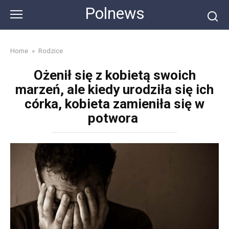
Skip
Polnews
to
content
Home
»
Rodzice
Ożenił się z kobietą swoich
marzeń, ale kiedy urodziła się ich
córka, kobieta zamieniła się w
potwora