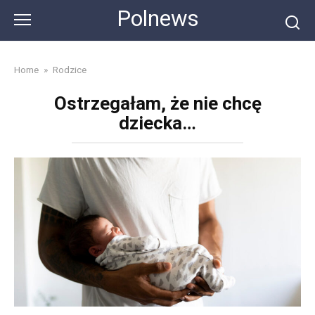
Skip
Polnews
to
content
Home
»
Rodzice
Ostrzegałam, że nie chcę
dziecka…