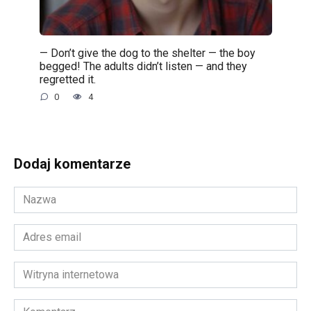
— Don’t give the dog to the shelter — the boy
begged! The adults didn’t listen — and they
regretted it.
0
4
Dodaj komentarze
Nazwa
*
Adres
email
*
Witryna
internetowa
Komentarz