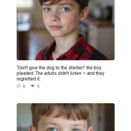
‘Don’t give the dog to the shelter!’ the boy
pleaded. The adults didn’t listen — and they
regretted it.
0
5