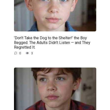
’Don’t Take the Dog to the Shelter!’ the Boy
Begged. The Adults Didn’t Listen — and They
Regretted It.
0
3