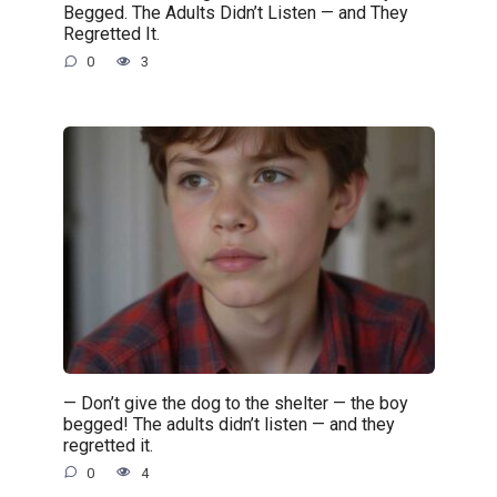
Begged. The Adults Didn’t Listen — and They
Regretted It.
0
3
— Don’t give the dog to the shelter — the boy
begged! The adults didn’t listen — and they
regretted it.
0
4