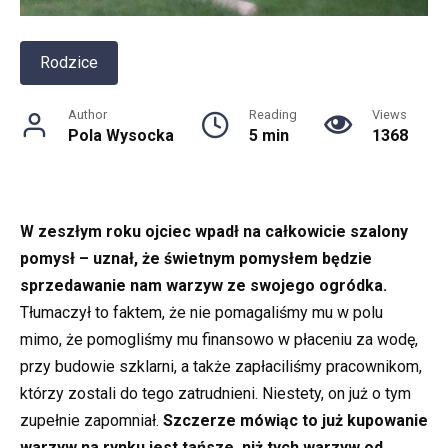
Rodzice
Author
Reading
Views
Pola Wysocka
5 min
1368
W zeszłym roku ojciec wpadł na całkowicie szalony
pomysł – uznał, że świetnym pomysłem będzie
sprzedawanie nam warzyw ze swojego ogródka.
Tłumaczył to faktem, że nie pomagaliśmy mu w polu
mimo, że pomogliśmy mu finansowo w płaceniu za wodę,
przy budowie szklarni, a także zapłaciliśmy pracownikom,
którzy zostali do tego zatrudnieni. Niestety, on już o tym
zupełnie zapomniał.
Szczerze mówiąc to już kupowanie
warzyw na rynku jest tańsze, niż tych warzyw od