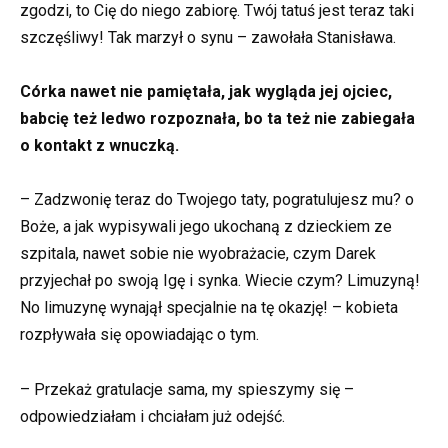
zgodzi, to Cię do niego zabiorę. Twój tatuś jest teraz taki
szczęśliwy! Tak marzył o synu – zawołała Stanisława.
Córka nawet nie pamiętała, jak wygląda jej ojciec,
babcię też ledwo rozpoznała, bo ta też nie zabiegała
o kontakt z wnuczką.
– Zadzwonię teraz do Twojego taty, pogratulujesz mu? o
Boże, a jak wypisywali jego ukochaną z dzieckiem ze
szpitala, nawet sobie nie wyobrażacie, czym Darek
przyjechał po swoją Igę i synka. Wiecie czym? Limuzyną!
No limuzynę wynajął specjalnie na tę okazję! – kobieta
rozpływała się opowiadając o tym.
– Przekaż gratulacje sama, my spieszymy się –
odpowiedziałam i chciałam już odejść.