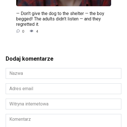
— Don’t give the dog to the shelter — the boy
begged! The adults didn’t listen — and they
regretted it.
0
4
Dodaj komentarze
Nazwa
*
Adres
email
*
Witryna
internetowa
Komentarz