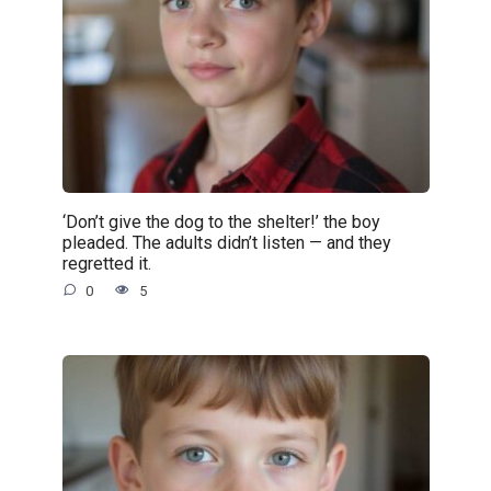
‘Don’t give the dog to the shelter!’ the boy
pleaded. The adults didn’t listen — and they
regretted it.
0
5