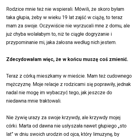
Rodzice mnie też nie wspierali. Mówili, że skoro byłam
taka głupia, żeby w wieku 19 lat zajść w ciążę, to teraz
mam za swoje. Oczywiście nie wyrzucali mne z domu, ale
już chyba wolałabym to, niż te ciągłe dogryzanie i
przypominanie mi, jaka żałosna według nich jestem.
Zdecydowałam więc, że w końcu muszę coś zmienić.
Teraz z córką mieszkamy w mieście. Mam też cudownego
mężczyznę. Moje relacje z rodzicami się poprawiły, jednak
nadal nie mogę im wybaczyć tego, jak jeszcze do
niedawna mnie traktowali.
Nie żywię urazy za swoje krzywdy, ale krzywdy mojej
córki. Marta od dawna nie usłyszała nawet głupiego „sto
lat” w dniu swoich urodzin od ojca, który limuzynę, by