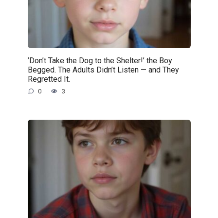
’Don’t Take the Dog to the Shelter!’ the Boy
Begged. The Adults Didn’t Listen — and They
Regretted It.
0
3