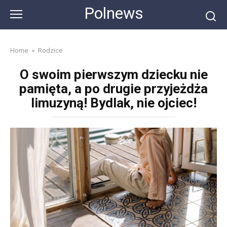
Skip
Polnews
to
content
Home
»
Rodzice
O swoim pierwszym dziecku nie
pamięta, a po drugie przyjeżdża
limuzyną! Bydlak, nie ojciec!