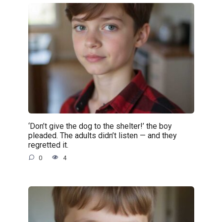
‘Don’t give the dog to the shelter!’ the boy
pleaded. The adults didn’t listen — and they
regretted it.
0
4