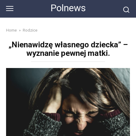
Skip
Polnews
to
content
Home
»
Rodzice
„Nienawidzę własnego dziecka” –
wyznanie pewnej matki.