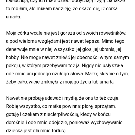
nasłuchują, czy ich małe dzieci oddychają i żyją. Ja także
to robiłam, ale miałam nadzieję, że okaże się, iż córka
umarła.
Moja córka wcale nie jest gorsza od swoich rówieśników,
a pod wieloma względami jest nawet lepsza. Mimo tego
denerwuje mnie w niej wszystko: jej głos, jej ubrania, jej
hobby. Nie mogę nawet znieść jej obecności w tym samym
pokoju, w którym przebywam też ja. Nigdy nie usłyszała
ode mnie ani jednego czułego słowa. Marzę skrycie o tym,
żeby całkowicie zniknęła z mojego życia lub umarła.
Nawet nie próbuję udawać i myślę, że ona to też czuje.
Robię wszystko, co matka powinna: piorę, sprzątam,
gotuję i czekam z niecierpliwością, kiedy w końcu
dorośnie i ode mnie odejdzie, ponieważ wychowywanie
dziecka jest dla mnie torturą.