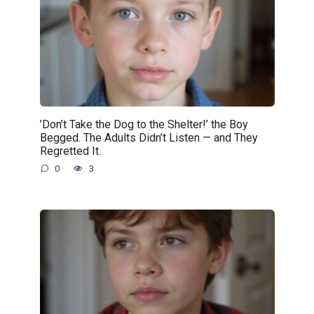
’Don’t Take the Dog to the Shelter!’ the Boy
Begged. The Adults Didn’t Listen — and They
Regretted It.
0
3