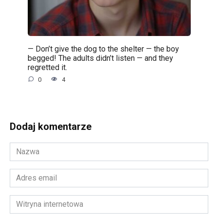
— Don’t give the dog to the shelter — the boy
begged! The adults didn’t listen — and they
regretted it.
0
4
Dodaj komentarze
Nazwa
*
Adres
email
*
Witryna
internetowa