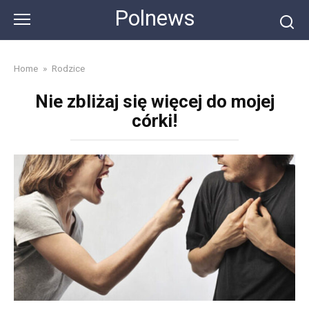
Skip
Polnews
to
content
Home
»
Rodzice
Nie zbliżaj się więcej do mojej
córki!