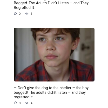
Begged. The Adults Didn’t Listen — and They
Regretted It.
0
3
— Don’t give the dog to the shelter — the boy
begged! The adults didn’t listen — and they
regretted it.
0
4