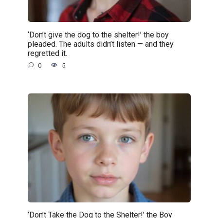
‘Don’t give the dog to the shelter!’ the boy
pleaded. The adults didn’t listen — and they
regretted it.
0
5
’Don’t Take the Dog to the Shelter!’ the Boy