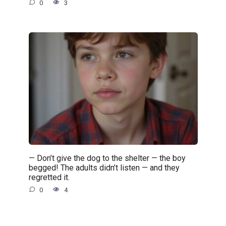
0
3
— Don’t give the dog to the shelter — the boy
begged! The adults didn’t listen — and they
regretted it.
0
4