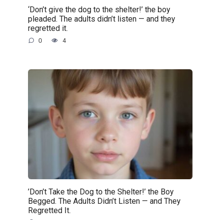
‘Don’t give the dog to the shelter!’ the boy
pleaded. The adults didn’t listen — and they
regretted it.
0
4
’Don’t Take the Dog to the Shelter!’ the Boy
Begged. The Adults Didn’t Listen — and They
Regretted It.