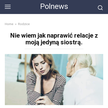
Skip
Polnews
to
content
Home
»
Rodzice
Nie wiem jak naprawić relacje z
moją jedyną siostrą.