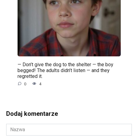
— Don’t give the dog to the shelter — the boy
begged! The adults didn’t listen — and they
regretted it.
0
4
Dodaj komentarze
Nazwa
*