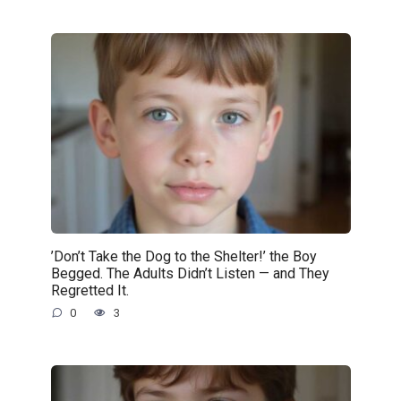
’Don’t Take the Dog to the Shelter!’ the Boy
Begged. The Adults Didn’t Listen — and They
Regretted It.
0
3