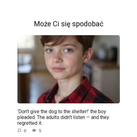
Może Ci się spodobać
‘Don’t give the dog to the shelter!’ the boy
pleaded. The adults didn’t listen — and they
regretted it.
0
5