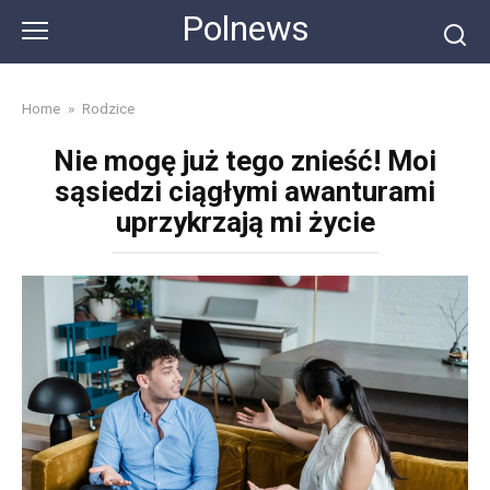
Skip
Polnews
to
content
Home
»
Rodzice
Nie mogę już tego znieść! Moi
sąsiedzi ciągłymi awanturami
uprzykrzają mi życie