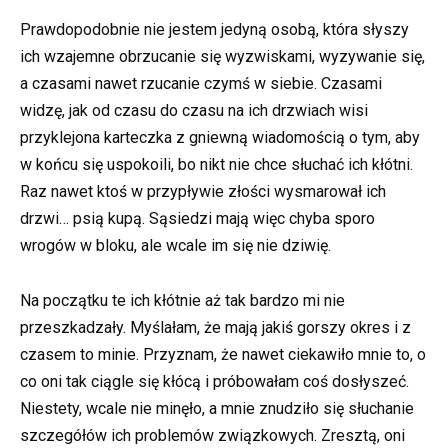
Prawdopodobnie nie jestem jedyną osobą, która słyszy
ich wzajemne obrzucanie się wyzwiskami, wyzywanie się,
a czasami nawet rzucanie czymś w siebie. Czasami
widzę, jak od czasu do czasu na ich drzwiach wisi
przyklejona karteczka z gniewną wiadomością o tym, aby
w końcu się uspokoili, bo nikt nie chce słuchać ich kłótni.
Raz nawet ktoś w przypływie złości wysmarował ich
drzwi… psią kupą. Sąsiedzi mają więc chyba sporo
wrogów w bloku, ale wcale im się nie dziwię.
Na początku te ich kłótnie aż tak bardzo mi nie
przeszkadzały. Myślałam, że mają jakiś gorszy okres i z
czasem to minie. Przyznam, że nawet ciekawiło mnie to, o
co oni tak ciągle się kłócą i próbowałam coś dosłyszeć.
Niestety, wcale nie minęło, a mnie znudziło się słuchanie
szczegółów ich problemów związkowych. Zresztą, oni