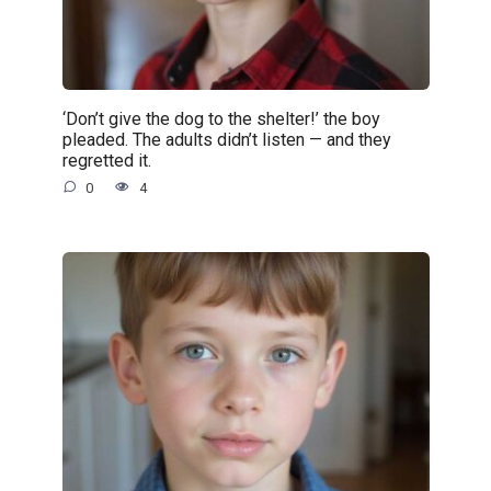
‘Don’t give the dog to the shelter!’ the boy
pleaded. The adults didn’t listen — and they
regretted it.
0
4