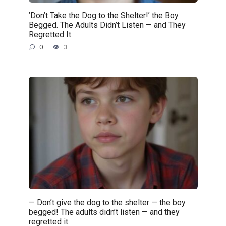
’Don’t Take the Dog to the Shelter!’ the Boy
Begged. The Adults Didn’t Listen — and They
Regretted It.
0
3
— Don’t give the dog to the shelter — the boy
begged! The adults didn’t listen — and they
regretted it.