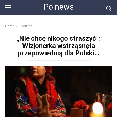
Skip
Polnews
to
content
Home
»
Rodzice
„Nie chcę nikogo straszyć”:
Wizjonerka wstrząsnęła
przepowiednią dla Polski…