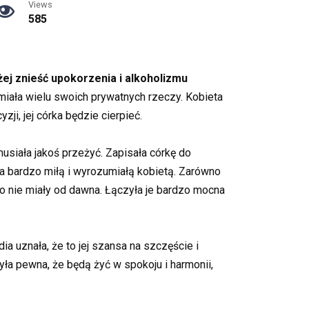
Views
585
żej znieść upokorzenia i alkoholizmu
miała wielu swoich prywatnych rzeczy. Kobieta
zji, jej córka będzie cierpieć.
musiała jakoś przeżyć. Zapisała córkę do
ła bardzo miłą i wyrozumiałą kobietą. Zarówno
go nie miały od dawna. Łączyła je bardzo mocna
a uznała, że to jej szansa na szczęście i
yła pewna, że będą żyć w spokoju i harmonii,