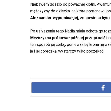
Niebawem doszło do poważnej kłótni. Awantura 
mężczyzny do dziecka, na które postanowił pod
Aleksander wypominał jej, że powinna byc mu
Po usłyszeniu tego Nadia miała ochotę go rozsza
Mężczyzna próbował później przeprosić i od
ten sposób jej córkę, ponieważ była ona najwa
ja i jej córeczkę, wystarczy tylko poczekać!