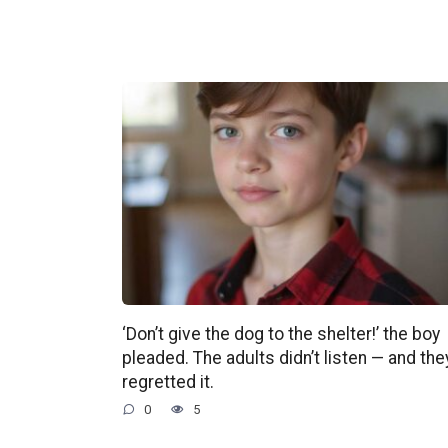
‘Don’t give the dog to the shelter!’ the boy
pleaded. The adults didn’t listen — and the
regretted it.
0
5