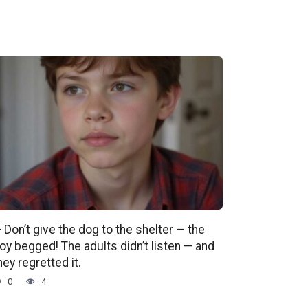
 Don’t give the dog to the shelter — the
oy begged! The adults didn’t listen — and
hey regretted it.
0
4