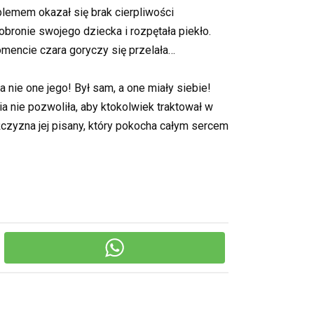
blemem okazał się brak cierpliwości
obronie swojego dziecka i rozpętała piekło.
encie czara goryczy się przelała…
a nie one jego! Był sam, a one miały siebie!
a nie pozwoliła, aby ktokolwiek traktował w
żczyzna jej pisany, który pokocha całym sercem