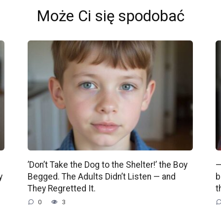
Może Ci się spodobać
’Don’t Take the Dog to the Shelter!’ the Boy
—
y
Begged. The Adults Didn’t Listen — and
b
They Regretted It.
t
0
3