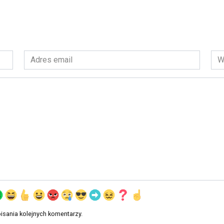
Adres
Wit
email
int
*
isania kolejnych komentarzy.