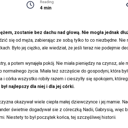
Reading
4 min
 mężem, zostanie bez dachu nad głową. Nie mogła jednak dłu
ć się od męża, zabierając ze sobą tylko to co niezbędne. Nie 
h. Było jej ciężko, ale wiedział, że jeśli teraz nie podejmie decy
ry, a potem wynajęła pokój. Nie miała pieniędzy na czynsz, ale 
do normalnego życia. Miała też szczęście do gospodyni, która by
ma i córka wszystko robiły razem i cieszylły się spokojem, które
ł najlepszy dla niej i dla jej córki.
zyzna okazywał wiele ciepła małej dziewczynce i jej mamie. Nadi
ander świetnie dogadywał sie z córeczką Nadii, Gabrysią, więc b
. Niestety to był początek końca, tej szczęśliwej historii.