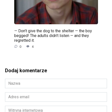
— Don’t give the dog to the shelter — the boy
begged! The adults didn’t listen — and they
regretted it.
0
4
Dodaj komentarze
Nazwa
*
Adres
email
*
Witryna