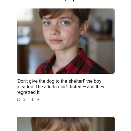
‘Don’t give the dog to the shelter!’ the boy
pleaded. The adults didn’t listen — and they
regretted it.
0
5