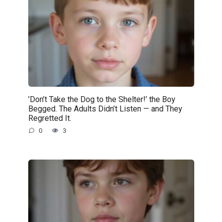
’Don’t Take the Dog to the Shelter!’ the Boy
Begged. The Adults Didn’t Listen — and They
Regretted It.
0
3