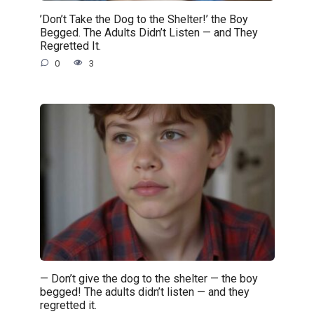
’Don’t Take the Dog to the Shelter!’ the Boy
Begged. The Adults Didn’t Listen — and They
Regretted It.
0
3
— Don’t give the dog to the shelter — the boy
begged! The adults didn’t listen — and they
regretted it.