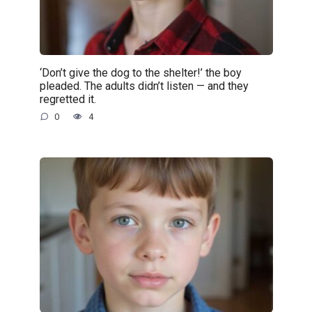
‘Don’t give the dog to the shelter!’ the boy
pleaded. The adults didn’t listen — and they
regretted it.
0
4