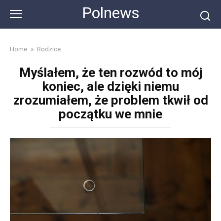
Skip
Polnews
to
content
Home
»
Rodzice
Myślałem, że ten rozwód to mój
koniec, ale dzięki niemu
zrozumiałem, że problem tkwił od
początku we mnie