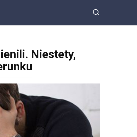
enili. Niestety,
erunku