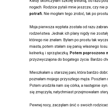
Kiedy skończyłam szkołę średnią, od razu podj
nogach. Rodzice pytali mnie jeszcze, czy nie 
potrafi.
Nie mogłam tego zrobić, tak po prostu
Moja pierwsza wypłata została od razu zabrana
rodzeństwa. Jednak ich plany nigdy nie został
którego nie znałam. Byłam po prostu tak wycz
miasta, potem stałam się panią własnego losu.
kelnerką i sprzątaczką.
Potem poproszono mn
przyzwyczajona do bogatego życia. Bardzo ch
Mieszkałam u starszej pani, która bardzo dobrz
poznałam mojego przyszłego męża. Poszłam mie
Potem urodziła nam się córka, a następnie syn
się zmęczyła, natychmiast przejmowałam stery
Pewnej nocy, zaczęłam śnić o swoich rodzicach