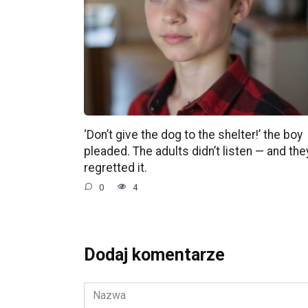
‘Don’t give the dog to the shelter!’ the boy
pleaded. The adults didn’t listen — and the
regretted it.
0
4
Dodaj komentarze
Nazwa
*