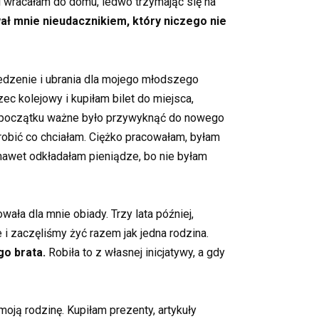
 i wracałam do domu, ledwo trzymając się na
wał mnie nieudacznikiem, który niczego nie
 jedzenie i ubrania dla mojego młodszego
c kolejowy i kupiłam bilet do miejsca,
 Na początku ważne było przywyknąć do nowego
 robić co chciałam. Ciężko pracowałam, byłam
 nawet odkładałam pieniądze, bo nie byłam
wała dla mnie obiady. Trzy lata później,
i zaczęliśmy żyć razem jak jedna rodzina.
go brata.
Robiła to z własnej inicjatywy, a gdy
oją rodzinę. Kupiłam prezenty, artykuły