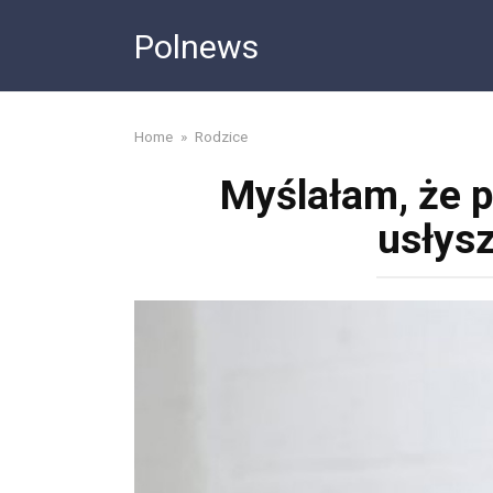
Skip
Polnews
to
content
Home
»
Rodzice
Myślałam, że po
usłys