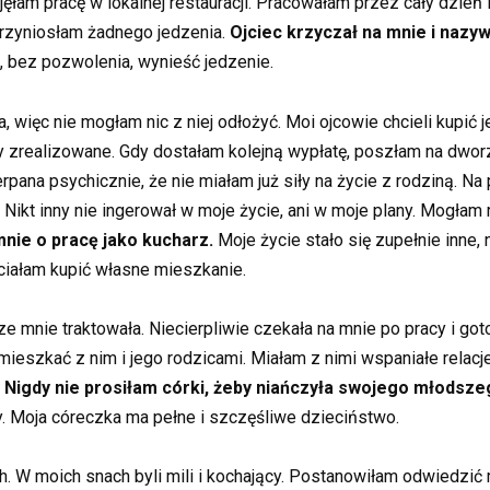
ęłam pracę w lokalnej restauracji. Pracowałam przez cały dzień
przyniosłam żadnego jedzenia.
Ojciec krzyczał na mnie i nazy
, bez pozwolenia, wynieść jedzenie.
, więc nie mogłam nic z niej odłożyć. Moi ojcowie chcieli kupić
y zrealizowane. Gdy dostałam kolejną wypłatę, poszłam na dworze
erpana psychicznie, że nie miałam już siły na życie z rodziną.
 Nikt inny nie ingerował w moje życie, ani w moje plany. Mogłam
ie o pracę jako kucharz.
Moje życie stało się zupełnie inne,
ciałam kupić własne mieszkanie.
e mnie traktowała. Niecierpliwie czekała na mnie po pracy i goto
szkać z nim i jego rodzicami. Miałam z nimi wspaniałe relacje 
.
Nigdy nie prosiłam córki, żeby niańczyła swojego młodsze
. Moja córeczka ma pełne i szczęśliwe dzieciństwo.
. W moich snach byli mili i kochający. Postanowiłam odwiedzić m