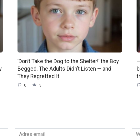
’Don’t Take the Dog to the Shelter!’ the Boy
—
y
Begged. The Adults Didn’t Listen — and
b
They Regretted It.
t
0
3
Adres
Wit
email
int