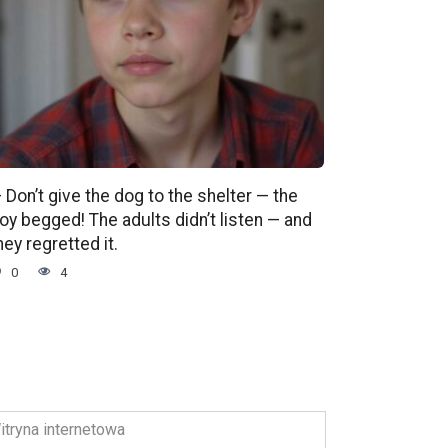
 Don’t give the dog to the shelter — the
oy begged! The adults didn’t listen — and
hey regretted it.
0
4
ryna
ernetowa