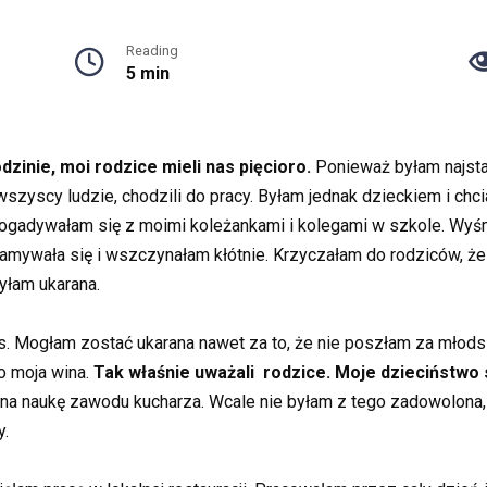
Reading
5 min
inie, moi rodzice mieli nas pięcioro.
Ponieważ byłam najst
zyscy ludzie, chodzili do pracy. Byłam jednak dzieckiem i chcia
 dogadywałam się z moimi koleżankami i kolegami w szkole. W
amywała się i wszczynałam kłótnie. Krzyczałam do rodziców, że 
yłam ukarana.
s. Mogłam zostać ukarana nawet za to, że nie poszłam za młod
to moja wina.
Tak właśnie uważali rodzice. Moje dzieciństwo s
na naukę zawodu kucharza. Wcale nie byłam z tego zadowolona, a
y.