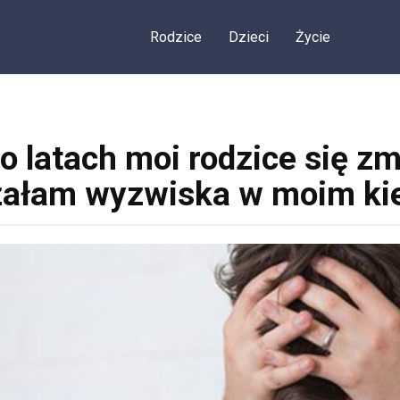
Rodzice
Dzieci
Życie
 latach moi rodzice się zmi
załam wyzwiska w moim ki