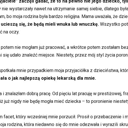
yjaciele” zaczęli gadać, że to na pewno nie jego dziecko, ty
nie wystarczały nawet na utrzymanie samej siebie, dlatego by
łam, bo moja rodzina była bardzo religijna. Mama uważała, że d
ucieszą się, że będą mieli wnuka lub wnuczkę.
Wszystko potoc
eć na oczy.
e, potem nie mogłam już pracować, a wkrótce potem zostałam b
 się udało znaleźć miejsce. Niestety, przez mój styl życia poron
tkała mnie przypadkiem moja przyjaciółka z dzieciństwa, której
ała o jak najlepszą opiekę lekarską dla mnie.
 i znalazłam dobrą pracę. Od pięciu lat pracuję w prestiżowej, fr
iż już nigdy nie będę mogła mieć dziecka – to poronienie nieste
facet, który wcześniej mnie porzucił. Prosił o przebaczenie i m
oja rodzina, która niedawno się do mnie odezwała i wyrazili skru