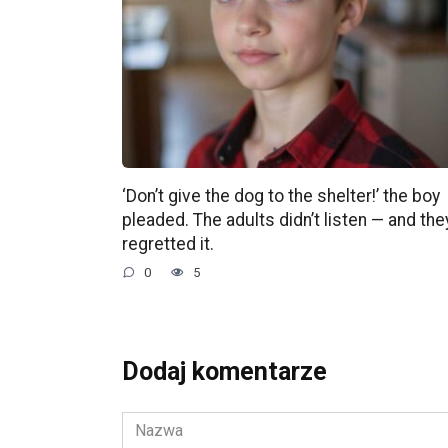
‘Don’t give the dog to the shelter!’ the boy
pleaded. The adults didn’t listen — and the
regretted it.
0
5
Dodaj komentarze
Nazwa
*