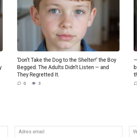
’Don’t Take the Dog to the Shelter!’ the Boy
—
y
Begged. The Adults Didn’t Listen — and
b
They Regretted It.
t
0
3
Adres
Wit
email
int