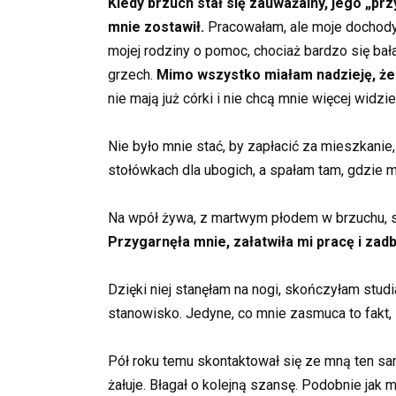
Kiedy brzuch stał się zauważalny, jego „prz
mnie zostawił.
Pracowałam, ale moje dochody 
mojej rodziny o pomoc, chociaż bardzo się ba
grzech.
Mimo wszystko miałam nadzieję, że 
nie mają już córki i nie chcą mnie więcej widzi
Nie było mnie stać, by zapłacić za mieszkani
stołówkach dla ubogich, a spałam tam, gdzie mi
Na wpół żywa, z martwym płodem w brzuchu, spo
Przygarnęła mnie, załatwiła mi pracę i zadb
Dzięki niej stanęłam na nogi, skończyłam studia
stanowisko. Jedyne, co mnie zasmuca to fakt, 
Pół roku temu skontaktował się ze mną ten sam 
żałuje. Błagał o kolejną szansę. Podobnie jak m