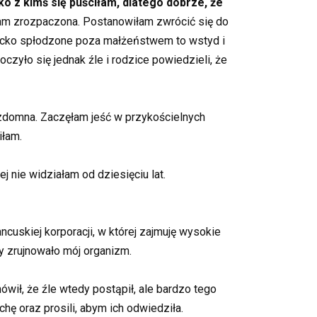
lko z kimś się puściłam, dlatego dobrze, że
łam zrozpaczona. Postanowiłam zwrócić się do
ziecko spłodzone poza małżeństwem to wstyd i
zyło się jednak źle i rodzice powiedzieli, że
ezdomna. Zaczęłam jeść w przykościelnych
iłam.
 nie widziałam od dziesięciu lat.
ancuskiej korporacji, w której zajmuję wysokie
ty zrujnowało mój organizm.
ówił, że źle wtedy postąpił, ale bardzo tego
chę oraz prosili, abym ich odwiedziła.