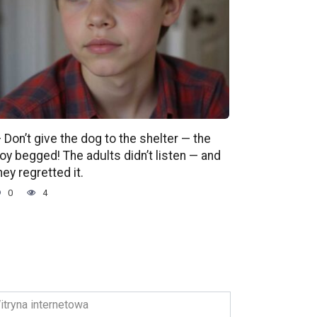
 Don’t give the dog to the shelter — the
oy begged! The adults didn’t listen — and
hey regretted it.
0
4
ryna
ernetowa