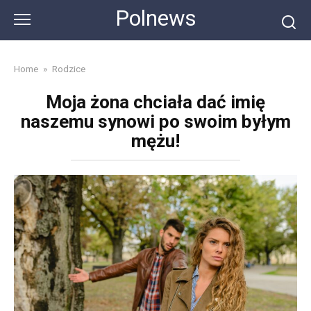
Skip
Polnews
to
content
Home
»
Rodzice
Moja żona chciała dać imię
naszemu synowi po swoim byłym
mężu!