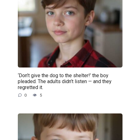
‘Don’t give the dog to the shelter!’ the boy
pleaded. The adults didn’t listen — and they
regretted it.
0
5