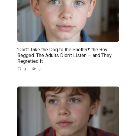
’Don’t Take the Dog to the Shelter!’ the Boy
Begged. The Adults Didn’t Listen — and They
Regretted It.
0
3