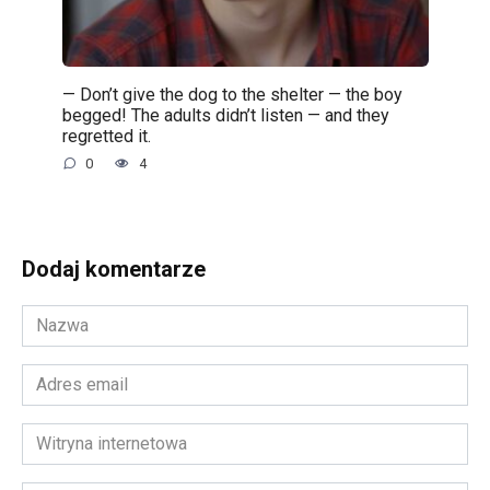
— Don’t give the dog to the shelter — the boy
begged! The adults didn’t listen — and they
regretted it.
0
4
Dodaj komentarze
Nazwa
*
Adres
email
*
Witryna
internetowa