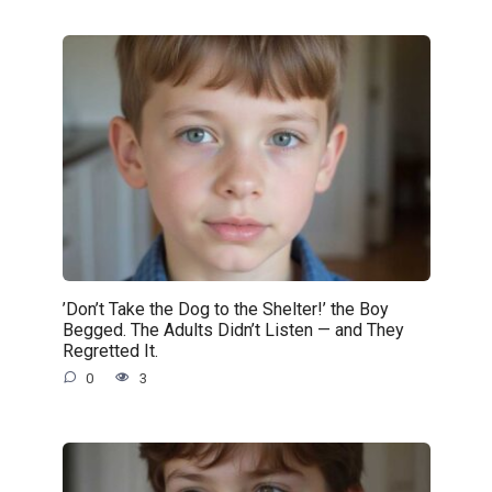
’Don’t Take the Dog to the Shelter!’ the Boy
Begged. The Adults Didn’t Listen — and They
Regretted It.
0
3