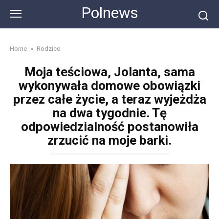
Skip
Polnews
to
content
Home
»
Rodzice
Moja teściowa, Jolanta, sama
wykonywała domowe obowiązki
przez całe życie, a teraz wyjeżdża
na dwa tygodnie. Tę
odpowiedzialność postanowiła
zrzucić na moje barki.