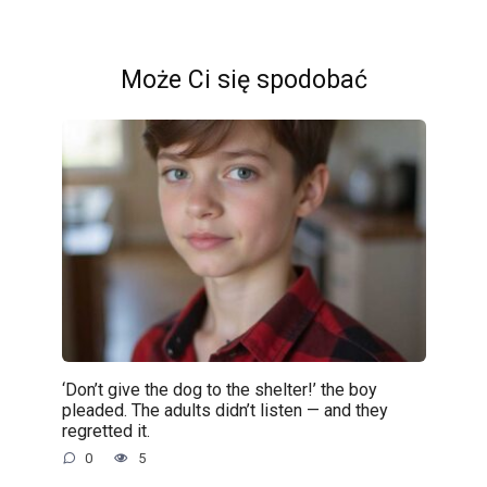
Może Ci się spodobać
‘Don’t give the dog to the shelter!’ the boy
pleaded. The adults didn’t listen — and they
regretted it.
0
5