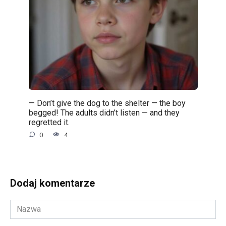
— Don’t give the dog to the shelter — the boy
begged! The adults didn’t listen — and they
regretted it.
0
4
Dodaj komentarze
Nazwa
*