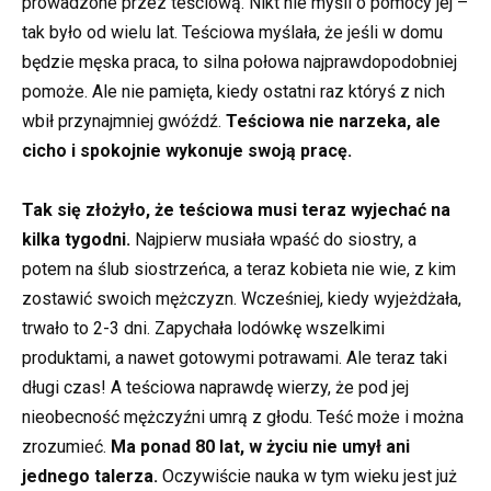
prowadzone przez teściową. Nikt nie myśli o pomocy jej –
tak było od wielu lat. Teściowa myślała, że jeśli w domu
będzie męska praca, to silna połowa najprawdopodobniej
pomoże. Ale nie pamięta, kiedy ostatni raz któryś z nich
wbił przynajmniej gwóźdź.
Teściowa nie narzeka, ale
cicho i spokojnie wykonuje swoją pracę.
Tak się złożyło, że teściowa musi teraz wyjechać na
kilka tygodni.
Najpierw musiała wpaść do siostry, a
potem na ślub siostrzeńca, a teraz kobieta nie wie, z kim
zostawić swoich mężczyzn. Wcześniej, kiedy wyjeżdżała,
trwało to 2-3 dni. Zapychała lodówkę wszelkimi
produktami, a nawet gotowymi potrawami. Ale teraz taki
długi czas! A teściowa naprawdę wierzy, że pod jej
nieobecność mężczyźni umrą z głodu. Teść może i można
zrozumieć.
Ma ponad 80 lat, w życiu nie umył ani
jednego talerza.
Oczywiście nauka w tym wieku jest już