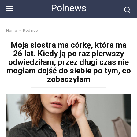
Skip
Polnews
to
content
Home
»
Rodzice
Moja siostra ma córkę, która ma
26 lat. Kiedy ją po raz pierwszy
odwiedziłam, przez długi czas nie
mogłam dojść do siebie po tym, co
zobaczyłam