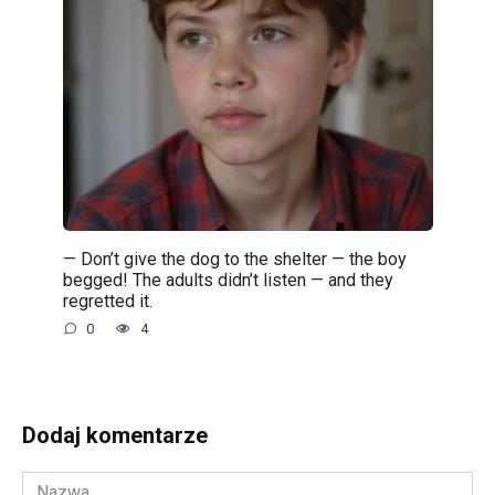
— Don’t give the dog to the shelter — the boy
begged! The adults didn’t listen — and they
regretted it.
0
4
Dodaj komentarze
Nazwa