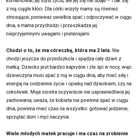
komentować jej stylu życiu, ale jej się nie udaje – i tak się
z nią ciągle kłóci. Dla córki wizyty mamy są również
stresujące, ponieważ uwielbia spać i odpoczywać w ciągu
dnia, a mama przychodzi i przeszkadza jej
nieprzyjemnymi uwagami i pretensjami.
Chodzi o to, że ma córeczkę, która ma 2 lata.
Nie
chodzi jeszcze do przedszkola i spędza cały dzień z
matką. Dziecko jest bardzo kapryśne i źle śpi w nocy, więc
dziewczyna musi spać z nią w ciągu dnia, aby mieć siłę i
energię na codzienne życie i opiekę nad dzieckiem, czy na
cokolwiek. Moja siostra oczywiście nie usprawiedliwia jej
zachowania; uważa, że kobieta nie powinna spać w ciągu
dnia, powinna mieć czas na wszystko: gotować jedzenie,
sprzątać dom i myć naczynia.
Wiele młodych matek pracuje i ma czas na zrobienie