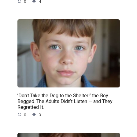
0
4
’Don’t Take the Dog to the Shelter!’ the Boy
Begged. The Adults Didn’t Listen — and They
Regretted It.
0
3