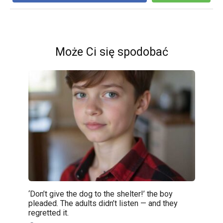
Może Ci się spodobać
‘Don’t give the dog to the shelter!’ the boy
pleaded. The adults didn’t listen — and they
regretted it.