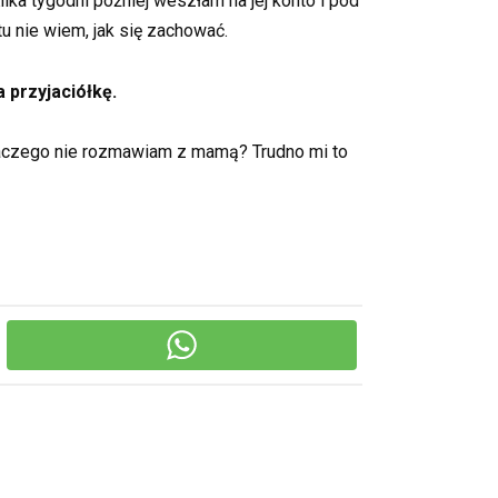
lka tygodni później weszłam na jej konto i pod
u nie wiem, jak się zachować.
 przyjaciółkę.
dlaczego nie rozmawiam z mamą? Trudno mi to