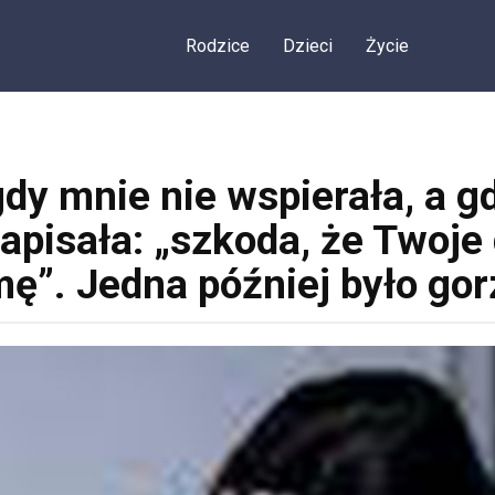
Rodzice
Dzieci
Życie
dy mnie nie wspierała, a g
apisała: „szkoda, że ​​Twoj
ę”. Jedna później było gor