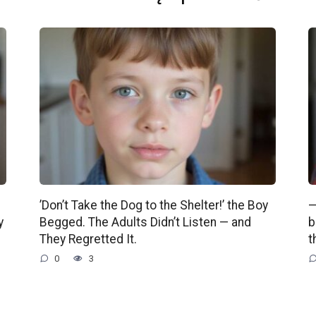
’Don’t Take the Dog to the Shelter!’ the Boy
—
y
Begged. The Adults Didn’t Listen — and
b
They Regretted It.
t
0
3