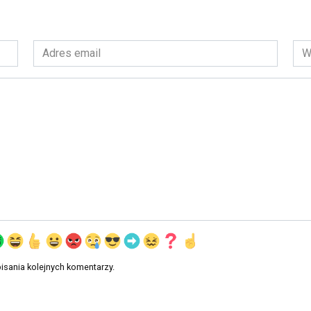
Adres
Wit
email
int
*
isania kolejnych komentarzy.