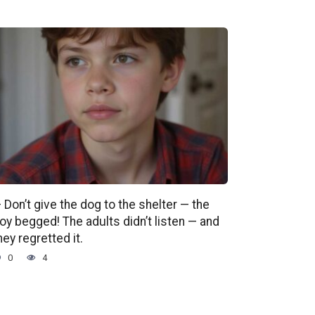
 Don’t give the dog to the shelter — the
oy begged! The adults didn’t listen — and
hey regretted it.
0
4