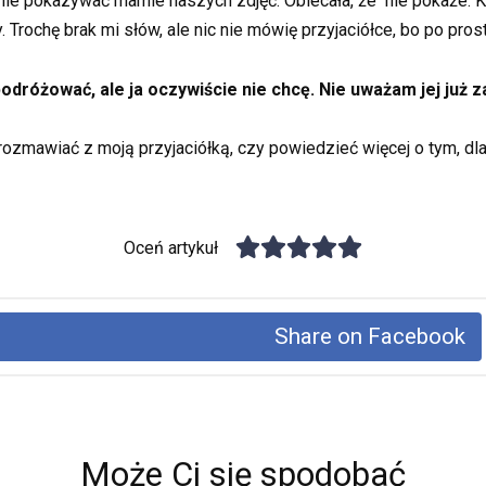
ie pokazywać mamie naszych zdjęć. Obiecała, że ​ nie pokaże. Ki
rochę brak mi słów, ale nic nie mówię przyjaciółce, bo po prost
dróżować, ale ja oczywiście nie chcę. Nie uważam jej już za
 rozmawiać z moją przyjaciółką, czy powiedzieć więcej o tym, 
Oceń artykuł
Share on Facebook
Może Ci się spodobać