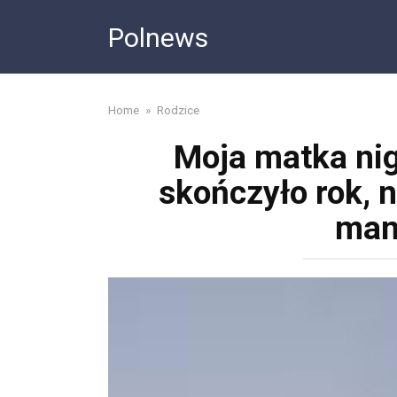
Skip
Polnews
to
content
Home
»
Rodzice
Moja matka nig
skończyło rok, n
mam