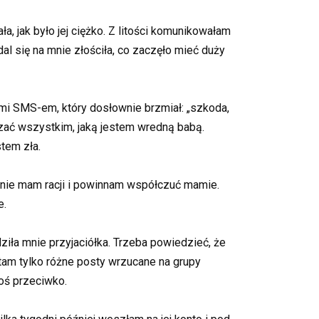
, jak było jej ciężko. Z litości komunikowałam
al się na mnie złościła, co zaczęło mieć duży
 mi SMS-em, który dosłownie brzmiał: „szkoda,
azać wszystkim, jaką jestem wredną babą.
tem zła.
 ​​nie mam racji i powinnam współczuć mamie.
e.
ziła mnie przyjaciółka. Trzeba powiedzieć, że
tam tylko różne posty wrzucane na grupy
oś przeciwko.