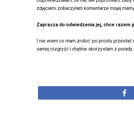
Odpowiedziałam, że nie, ale poprosiłam, żeby n
zdjęciami zobaczyłam komentarze mojej mamy. T
Zaprasza do odwiedzenia jej, chce razem po
I nie wiem co mam zrobić: po prostu przestać
samej rozgryźć i chętnie skorzystam z porady.