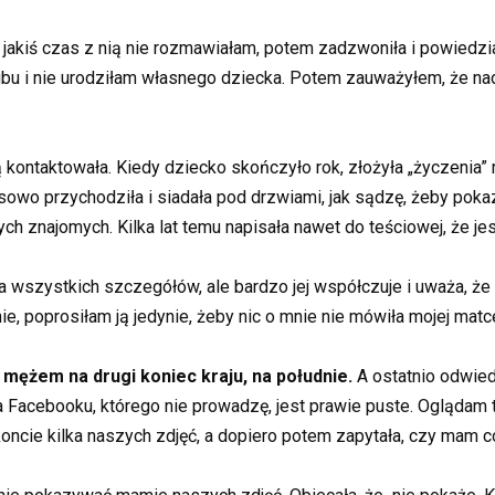
akiś czas z nią nie rozmawiałam, potem zadzwoniła i powiedziała
ślubu i nie urodziłam własnego dziecka. Potem zauważyłem, że nad
 kontaktowała. Kiedy dziecko skończyło rok, złożyła „życzenia”
sowo przychodziła i siadała pod drzwiami, jak sądzę, żeby pok
 znajomych. Kilka lat temu napisała nawet do teściowej, że jes
zna wszystkich szczegółów, ale bardzo jej współczuje i uważa, że
e, poprosiłam ją jedynie, żeby nic o mnie nie mówiła mojej matc
 mężem na drugi koniec kraju, na południe.
A ostatnio odwied
 Facebooku, którego nie prowadzę, jest prawie puste. Oglądam 
oncie kilka naszych zdjęć, a dopiero potem zapytała, czy mam c