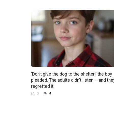
‘Don’t give the dog to the shelter!’ the boy
pleaded. The adults didn’t listen — and the
regretted it.
0
4